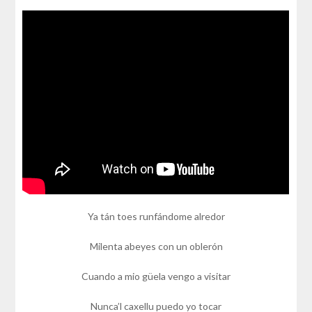
Ya tán toes runfándome alredor
Milenta abeyes con un oblerón
Cuando a mio güela vengo a visitar
Nunca’l caxellu puedo yo tocar