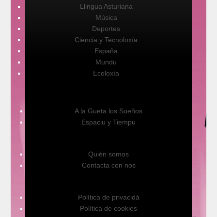
Llingua Asturiana
Música
Deportes
Ciencia y Tecnoloxía
España
Mundu
Ecoloxía
A la Gueta los Sueños
Espaciu y Tiempu
Quién somos
Contacta con nos
Política de privacidá
Política de cookies