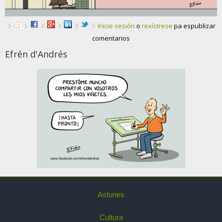
Inicie sesión
o
rexístrese
pa espublizar
comentarios
Efrén d'Andrés
Asturies
Cultura