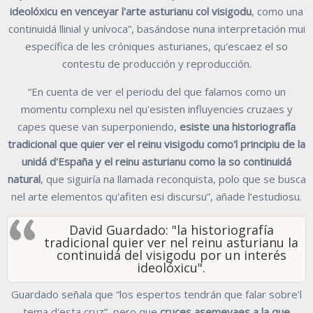
ideolóxicu en venceyar l'arte asturianu col visigodu
, como una
continuidá llinial y unívoca”, basándose nuna interpretación mui
específica de les cróniques asturianes, qu'escaez el so
contestu de producción y reproducción.
“En cuenta de ver el periodu del que falamos como un
momentu complexu nel qu'esisten influyencies cruzaes y
capes quese van superponiendo,
esiste una historiografía
tradicional que quier ver el reinu visigodu como'l principiu de la
unidá d'España y el reinu asturianu como la so continuidá
natural
, que siguiría na llamada reconquista, polo que se busca
nel arte elementos qu'afiten esi discursu”, añade l’estudiosu.
David Guardado: "la historiografía
tradicional quier ver nel reinu asturianu la
continuidá del visigodu por un interés
ideolóxicu".
Guardado señala que “los espertos tendrán que falar sobre'l
tema d'esta cruz”, pero que
cruces asemeyaes a la que