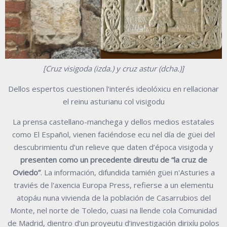
[Cruz visigoda (izda.) y cruz astur (dcha.)]
Dellos espertos cuestionen l'interés ideolóxicu en rellacionar
el reinu asturianu col visigodu
La prensa castellano-manchega y dellos medios estatales
como El Español, vienen faciéndose ecu nel día de güei del
descubrimientu d’un relieve que daten d’época visigoda y
presenten como un precedente direutu de “la cruz de
Oviedo”
. La información, difundida tamién güei n'Asturies a
traviés de l'axencia Europa Press, refierse a un elementu
atopáu nuna vivienda de la población de Casarrubios del
Monte, nel norte de Toledo, cuasi na llende cola Comunidad
de Madrid, dientro d’un proyeutu d’investigación dirixíu polos