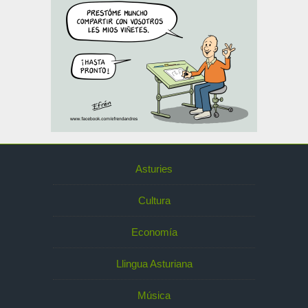
Asturies
Cultura
Economía
Llingua Asturiana
Música