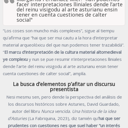
facer interpretaciones lliniales dende l’arte
del reinu visigodu al arte asturianu ensin
tener en cuenta cuestiones de calter
social"
“Los coses son muncho más complexes”, sigue al tiempu
qu’afirma que “hai que ser mui cautu a la hora d’interpretar
material arqueolóxicu del que nun podemos tener trazabilidá”.
“
El marcu d’interpretación de la cultura material altomedieval
ye complexu
y nun se pue resumir n’interpretaciones lliniales
dende l’arte del reinu visigodu al arte asturianu ensin tener
cuenta cuestiones de calter social”, amplía.
La busca d’elementos p’afitar un discursu
presentista
Nesi mesmu sen, pero dende la perspectiva del análisis de
los discursos históricos sobre Asturies, David Guardado,
autor del llibru
Nunca vencida. Una historia de la idea
d’Asturies
(La Fabriquina, 2023), diz tamién qu'
hai que ser
prudentes con cuestiones nes que suel haber “un interés