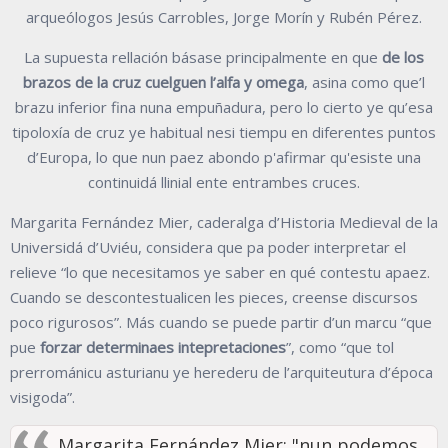
arqueólogos Jesús Carrobles, Jorge Morín y Rubén Pérez.
La supuesta rellación básase principalmente en que
de los
brazos de la cruz cuelguen l’alfa y omega
, asina como que’l
brazu inferior fina nuna empuñadura, pero lo cierto ye qu’esa
tipoloxía de cruz ye habitual nesi tiempu en diferentes puntos
d’Europa, lo que nun paez abondo p'afirmar qu'esiste una
continuidá llinial ente entrambes cruces.
Margarita Fernández Mier, caderalga d’Historia Medieval de la
Universidá d’Uviéu, considera que pa poder interpretar el
relieve “lo que necesitamos ye saber en qué contestu apaez.
Cuando se descontestualicen les pieces, creense discursos
poco rigurosos”. Más cuando se puede partir d’un marcu “que
pue
forzar determinaes intepretaciones
”, como “que tol
prerrománicu asturianu ye herederu de l’arquiteutura d’época
visigoda”.
Margarita Fernández Mier: "nun podemos