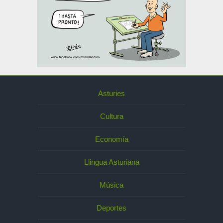
Asturies
Cultura
Economía
Llingua Asturiana
Música
Deportes