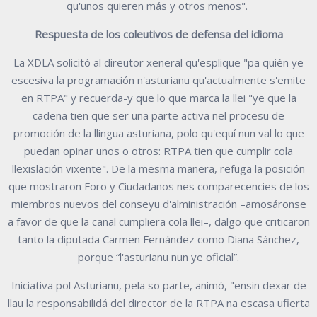
qu'unos quieren más y otros menos".
Respuesta de los coleutivos de defensa del idioma
La XDLA solicitó al direutor xeneral qu'esplique "pa quién ye
escesiva la programación n'asturianu qu'actualmente s'emite
en RTPA" y recuerda-y que lo que marca la llei "ye que la
cadena tien que ser una parte activa nel procesu de
promoción de la llingua asturiana, polo qu'equí nun val lo que
puedan opinar unos o otros: RTPA tien que cumplir cola
llexislación vixente". De la mesma manera, refuga la posición
que mostraron Foro y Ciudadanos nes comparecencies de los
miembros nuevos del conseyu d'alministración –amosáronse
a favor de que la canal cumpliera cola llei–, dalgo que criticaron
tanto la diputada Carmen Fernández como Diana Sánchez,
porque “l'asturianu nun ye oficial”.
Iniciativa pol Asturianu, pela so parte, animó, "ensin dexar de
llau la responsabilidá del director de la RTPA na escasa ufierta