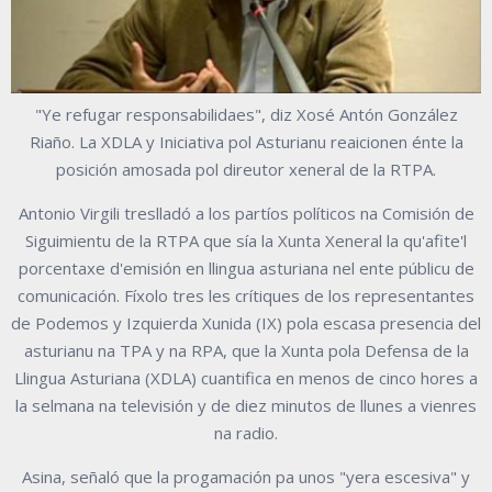
"Ye refugar responsabilidaes", diz Xosé Antón González
Riaño. La XDLA y Iniciativa pol Asturianu reaicionen énte la
posición amosada pol direutor xeneral de la RTPA.
Antonio Virgili treslladó a los partíos políticos na Comisión de
Siguimientu de la RTPA que sía la Xunta Xeneral la qu'afite'l
porcentaxe d'emisión en llingua asturiana nel ente públicu de
comunicación. Fíxolo tres les crítiques de los representantes
de Podemos y Izquierda Xunida (IX) pola escasa presencia del
asturianu na TPA y na RPA, que la Xunta pola Defensa de la
Llingua Asturiana (XDLA) cuantifica en menos de cinco hores a
la selmana na televisión y de diez minutos de llunes a vienres
na radio.
Asina, señaló que la progamación pa unos "yera escesiva" y