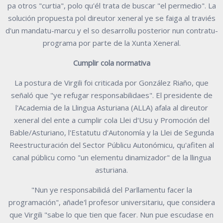
pa otros "curtia", polo qu'él trata de buscar "el permedio". La
solución propuesta pol direutor xeneral ye se faiga al traviés
d'un mandatu-marcu y el so desarrollu posterior nun contratu-
programa por parte de la Xunta Xeneral.
Cumplir cola normativa
La postura de Virgili foi criticada por González Riaño, que
señaló que "ye refugar responsabilidaes". El presidente de
l'Academia de la Llingua Asturiana (ALLA) afala al direutor
xeneral del ente a cumplir cola Llei d'Usu y Promoción del
Bable/Asturiano, l'Estatutu d'Autonomía y la Llei de Segunda
Reestructuración del Sector Públicu Autonómicu, qu'afiten al
canal públicu como "un elementu dinamizador" de la llingua
asturiana.
"Nun ye responsabilidá del Parllamentu facer la
programación", añade'l profesor universitariu, que considera
que Virgili "sabe lo que tien que facer. Nun pue escudase en