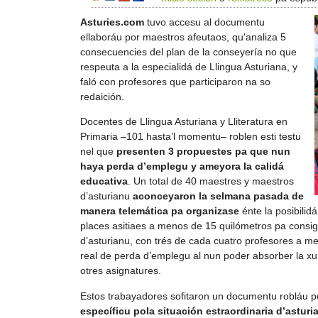
Asturies.com
tuvo accesu al documentu
ellaboráu por maestros afeutaos, qu'analiza 5
consecuencies del plan de la conseyería no que
respeuta a la especialidá de Llingua Asturiana, y
faló con profesores que participaron na so
redaición.
Docentes de Llingua Asturiana y Lliteratura en
Primaria –101 hasta’l momentu– roblen esti testu
nel que
presenten 3 propuestes pa que nun
haya perda d’emplegu y ameyora la calidá
educativa
. Un total de 40 maestres y maestros
d’asturianu
aconceyaron la selmana pasada de
manera telemática pa organizase
énte la posibilid
places asitiaes a menos de 15 quilómetros pa consigu
d’asturianu, con trés de cada cuatro profesores a m
real de perda d’emplegu al nun poder absorber la x
otres asignatures.
Estos trabayadores sofitaron un documentu robláu p
específicu pola situación estraordinaria d’asturi