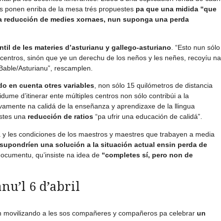
es ponen enriba de la mesa trés propuestes
pa que una midida “que
 la reducción de medies xornaes, nun suponga una perda
ntil de les materies d’asturianu y gallego-asturiano
. “Esto nun sólo
ntros, sinón que ye un derechu de los neños y les neñes, recoyíu na
Bable/Asturianu”, rescamplen.
do en cuenta otres variables
, non sólo 15 quilómetros de distancia
rtidume d’itinerar ente múltiples centros non sólo contribúi a la
ivamente na calidá de la enseñanza y aprendizaxe de la llingua
estes una
reducción de ratios
“pa ufrir una educación de calidá”.
ura y les condiciones de los maestros y maestres que trabayen a media
supondríen una solución a la situación actual ensin perda de
l documentu, qu’insiste na idea de
“completes sí, pero non de
nu’l 6 d’abril
án movilizando a les sos compañeres y compañeros pa celebrar
un