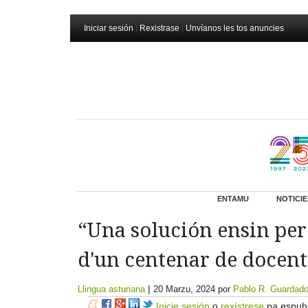
Iniciar sesión
|
Rexistrase
|
Unvíanos les tos anuncies
ENTAMU
NOTICIE
“Una solución ensin per
d'un centenar de docent
|
Llingua asturiana
20 Marzu, 2024
por
Pablo R. Guardad
Inicie sesión
o
rexístrese
pa espubl