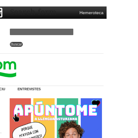
Search form
Hemeroteca
CIU
ENTREVISTES