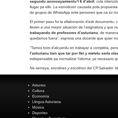
segundu aconceyamientu’l 6 d’abril
, cola intenci
llugar pa ello. La esmolición causada pola propuesta
de grupos de WhatsApp ente persones que na so ma
El primer pasu foi la ellaboración d’esti documentu, 
lleven a una meyor situación de l’asignatura y que n
trabayando de profesores d’asturianu
, de manera
quedamos fuera”, espresa una docente que quier má
“Tamos toos d’alcuerdu en trabayar a completa, pero 
l’asturianu tien que tar por llei y metelu sería cl
indispensable pa normalizar l’idioma; ye necesario 
Na semeya, escolines y escolinos del CP Salvador V
Asturies
Cultura
Economía
Llingua Asturiana
Música
Deportes