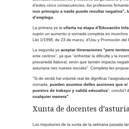
d’estes cinco consecuencies, los profesores firmant
nun principiu a naide puede resultar negativa”,
d’emplegu
.
La primera ye la
ufierta na etapa d’Educación Infa
supón un aumentu a xornada completa en munchos ce
Llei 1/1998, de 23 de marzu, d’Usu y Promoción del 
La segunda ye
aceptar itineraciones “pero tenien
ente centros”, yá que “enfrentar la dificultá y la ince
precariedá llaboral, sinón que tamién impacta negat
asturiana nes nueses escules”. Completa les propu
“Si de verdá hai voluntá real de dignificar l’asignat
xornada,
pueden asumise delles acciones que sí 
puestos de trabayu y calidá educativa
”, conclúi’
cualquier manera”
.
Xunta de docentes d’asturia
Los impulsores de la xunta de la selmana pasada t