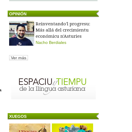
OPINIÓN
Reinventando'l progresu:
Más allá del crecimientu
económicu n'Asturies
Nacho Berdiales
Ver más
a
XUEGOS