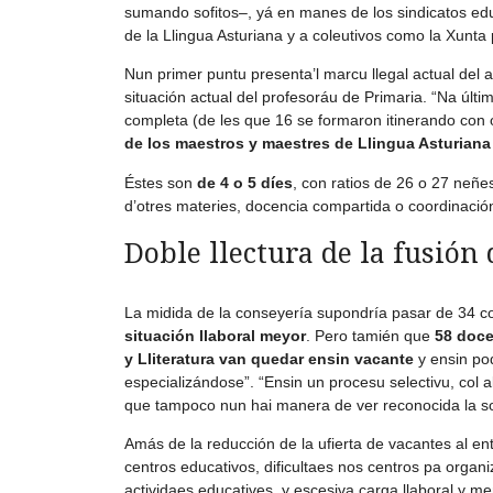
sumando sofitos–, yá en manes de los sindicatos edu
de la Llingua Asturiana y a coleutivos como la Xunta p
Nun primer puntu presenta’l marcu llegal actual del 
situación actual del profesoráu de Primaria. “Na últ
completa (de les que 16 se formaron itinerando con 
de los maestros y maestres de Llingua Asturiana 
Éstes son
de 4 o 5 díes
, con ratios de 26 o 27 neñe
d’otres materies, docencia compartida o coordinació
Doble llectura de la fusión 
La midida de la conseyería supondría pasar de 34 c
situación llaboral meyor
. Pero tamién que
58 doce
y Lliteratura van quedar ensin vacante
y ensin po
especializándose”. “Ensin un procesu selectivu, col al
que tampoco nun hai manera de ver reconocida la so 
Amás de la reducción de la ufierta de vacantes al e
centros educativos, dificultaes nos centros pa organi
actividaes educatives, y escesiva carga llaboral y me