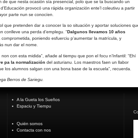
ón de que nesta ocasión sía presencial, polo que se ta buscando un
 d’Educación provocó una rápida organización ente’l coleutivu a partir
yor parte nun se conocíen.
col que pretenden dar a conocer la so situación y aportar soluciones qu
un conlleve una perda d’emplegu. “
Dalgunos llevamos 10 años
 comprometida, poniendo esfuerciu p’aumentar la matrícula, y
s nun dar el nome.
non con esta midida”, añade al tiempu que pon el focu n’Infantil: “Ehí
ave pa la normalización
del asturianu. Los maestros faen un llabor
que los alumnos salgan con una bona base de la escuela”, recuerda.
ega Berros de Sariegu.
A la Gueta los Sueños
Espaciu y Tiempu
Co
Quién somos
Contacta con nos