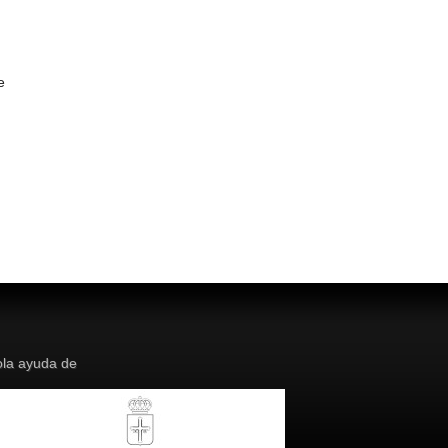
e
la ayuda de