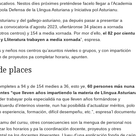
cativos. Nestos díes próximes preténdese facelo llegar a l’Academia
ola Defensa de la Llingua Asturiana y Iniciativa pol Asturianu.
asturianu y del gallego-asturiano, pa depués pasar a presentar a
ima convocatoria d’agostu 2023, ufiertáronse 34 places a xornada
otros centros) y 154 a media xornada. Por mor d’ello,
el 82 por cientu
y Lliteratura trabayen a media xornada
”, espresa.
s y neños nos centros qu’axuntos niveles o grupos, y con impartición
n de proyeutos pa completar horariu, apunten.
de places
ompletes a 94 y de 154 medies a 36, esto ye,
60 persones más nuna
ntes “que lleven años impartiendo la materia de Llingua Asturian
der trabayar pola especialidá na que lleven años formándose y
cuerdu d’interinos vixente, nun hai posibilidá d’actualizar méritos, polo
esperiencia, formación, difícil desempeñu, etc.”, espresa’l documentu
ntamu del cursu, otres consecuencies son la mengua de personal nos
zar los horarios y pa la coordinación docente, proyeutos y otres
ntal pa los docentes itinerantes. Llueu d’una esplicación fonda de caún