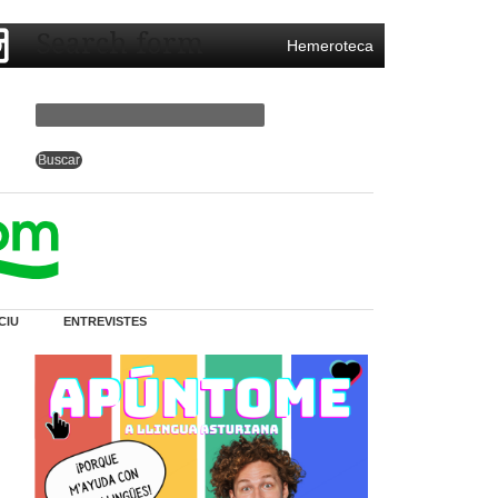
Search form
Hemeroteca
CIU
ENTREVISTES