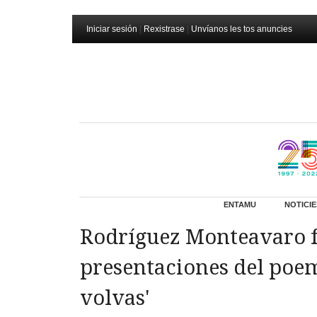
Iniciar sesión
|
Rexistrase
|
Unvíanos les tos anuncies
ENTAMU
NOTICIE
Rodríguez Monteavaro f
presentaciones del poem
volvas'