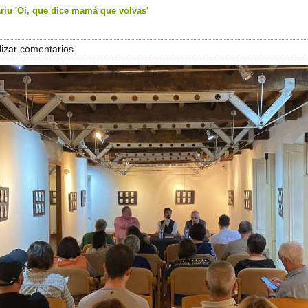
riu 'Oi, que dice mamá que volvas'
izar comentarios