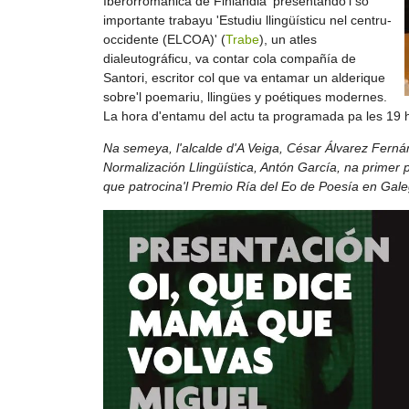
Iberorrománica de Finlandia' presentando'l so
importante trabayu 'Estudiu llingüísticu nel centru-
occidente (ELCOA)' (
Trabe
), un atles
dialeutográficu, va contar cola compañía de
Santori, escritor col que va entamar un alderique
sobre'l poemariu,
llingües y poétiques modernes
.
La hora d'entamu del actu ta programada pa les 19 
Na semeya, l'alcalde d'A Veiga,
César Álvarez Fernán
Normalización Llingüística, Antón García, na primer
que patrocina'l Premio Ría del Eo de Poesía en Gale