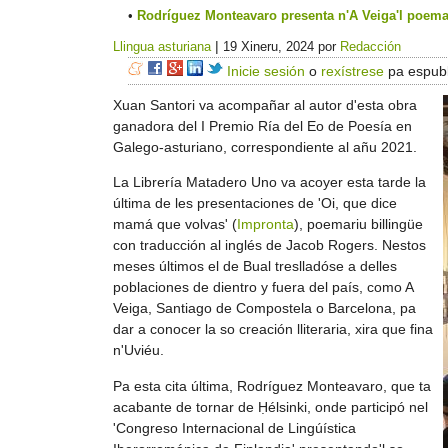
Rodríguez Monteavaro presenta n'A Veiga'l poema
|
Llingua asturiana
19 Xineru, 2024
por
Redacción
Inicie sesión
o
rexístrese
pa espubl
Xuan Santori va acompañar al autor d'esta obra
ganadora del I Premio Ría del Eo de Poesía en
Galego-asturiano, correspondiente al añu 2021.
La Librería Matadero Uno va acoyer esta tarde la
última de les presentaciones de 'Oi, que dice
mamá que volvas' (
Impronta
), poemariu billingüe
con traducción al inglés de Jacob Rogers. Nestos
meses últimos el de Bual treslladóse a delles
poblaciones de dientro y fuera del país, como A
Veiga, Santiago de Compostela o Barcelona, pa
dar a conocer la so creación lliteraria, xira que fina
n'Uviéu.
Pa esta cita última, Rodríguez Monteavaro, que ta
acabante de tornar de Ḥélsinki, onde participó nel
'Congreso Internacional de Lingúística