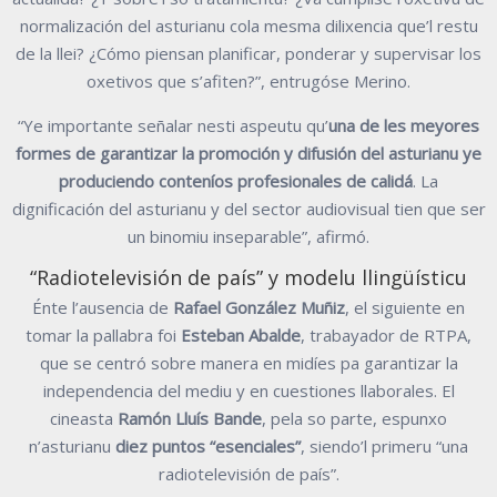
normalización del asturianu cola mesma dilixencia que’l restu
de la llei? ¿Cómo piensan planificar, ponderar y supervisar los
oxetivos que s’afiten?”, entrugóse Merino.
“Ye importante señalar nesti aspeutu qu’
una de les meyores
formes de garantizar la promoción y difusión del asturianu ye
produciendo conteníos profesionales de calidá
. La
dignificación del asturianu y del sector audiovisual tien que ser
un binomiu inseparable”, afirmó.
“Radiotelevisión de país” y modelu llingüísticu
Énte l’ausencia de
Rafael González Muñiz
, el siguiente en
tomar la pallabra foi
Esteban Abalde
, trabayador de RTPA,
que se centró sobre manera en midíes pa garantizar la
independencia del mediu y en cuestiones llaborales. El
cineasta
Ramón Lluís Bande
, pela so parte, espunxo
n’asturianu
diez puntos “esenciales”
, siendo’l primeru “una
radiotelevisión de país”.