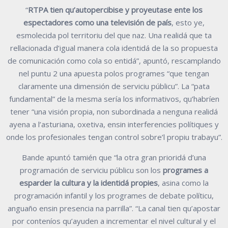
“
RTPA tien qu’autopercibise y proyeutase ente los
espectadores como una televisión de país
, esto ye,
esmolecida pol territoriu del que naz. Una realidá que ta
rellacionada d’igual manera cola identidá de la so propuesta
de comunicación como cola so entidá”, apuntó, rescamplando
nel puntu 2 una apuesta polos programes “que tengan
claramente una dimensión de serviciu públicu”. La “pata
fundamental” de la mesma sería los informativos, qu’habríen
tener “una visión propia, non subordinada a nenguna realidá
ayena a l’asturiana, oxetiva, ensin interferencies polítiques y
onde los profesionales tengan control sobre’l propiu trabayu”.
Bande apuntó tamién que “la otra gran prioridá d’una
programación de serviciu públicu son los
programes a
esparder la cultura y la identidá propies
, asina como la
programación infantil y los programes de debate políticu,
anguaño ensin presencia na parrilla”. “La canal tien qu’apostar
por conteníos qu’ayuden a incrementar el nivel cultural y el