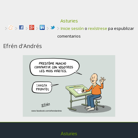
Asturies
Inicie sesión
o
rexístrese
pa espublizar
comentarios
Efrén d'Andrés
Asturies