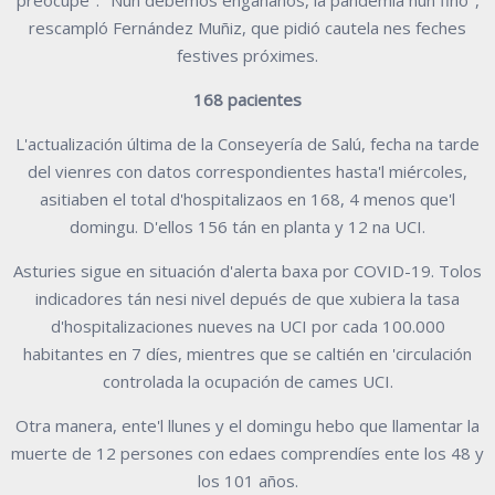
preocupe". "Nun debemos engañanos, la pandemia nun finó",
rescampló Fernández Muñiz, que pidió cautela nes feches
festives próximes.
168 pacientes
L'actualización última de la Conseyería de Salú, fecha na tarde
del vienres con datos correspondientes hasta'l miércoles,
asitiaben el total d'hospitalizaos en 168, 4 menos que'l
domingu. D'ellos 156 tán en planta y 12 na UCI.
Asturies sigue en situación d'alerta baxa por COVID-19. Tolos
indicadores tán nesi nivel depués de que xubiera la tasa
d'hospitalizaciones nueves na UCI por cada 100.000
habitantes en 7 díes, mientres que se caltién en 'circulación
controlada la ocupación de cames UCI.
Otra manera, ente'l llunes y el domingu hebo que llamentar la
muerte de 12 persones con edaes comprendíes ente los 48 y
los 101 años.