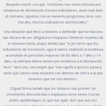
después insistir con que "n'Asturies nun vimos entovía una
tendencia de disminución d'estos indicadores, sinón más bien
al contrariu: siguimos con un aumentu progresivu, leve, non
mui altu, d'estos indicadores asistenciales".
Una situación que llevó a Asturies a defender que la mázcara
nun dexara de ser obligatoria n'espacios d'interior enantes de
la Selmana Santa, anque añadió que "sí ye cierto que los
indicadores de tresmisión, agora tamos midiendo la incidencia
acumulada en persones mayores de 60 años a 7 díes y 14
díes, na selmana última tienen una tendencia a la disminución
leve". Nesi sen, rescampló que "nun significa qu'esto pasara,
sinón que tamos nuna situación con dientes de sierra a la que
tenemos que tar mui atentos".
D'igual forma señaló que los téunicos nun prevén "un
crecimientu descontroláu o esplosivu como vimos n'otres
ondes epidémiques, lo que nun quier dicir que nun nos