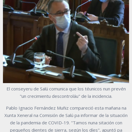
El conseyeru de Salú comunica que los téunicos nun prevén
"un crecimientu descontroláu" de la incidencia.
Pablo Ignacio Fernández Muñiz compareció esta mañana na
Xunta Xeneral na Comisión de Salú pa informar de la situación
de la pandemia de COVID-19. "Tamos nuna sitación con
pequeños dientes de sierra, según los díes", apuntó pa