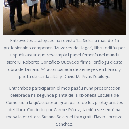
Entrevistes asoleyaes na revista ‘La Sidra’ a más de 45
profesionales componen ‘Muyeres del llagar’, llibru editáu por
Espublizastur que rescampla’l papel femenín nel mundu
sidreru. Roberto González-Quevedo firma’l prólogu d’esta
obra de tamañu A4 acompañada de semeyes en blancu y
prietu de calidá altá, y David M. Rivas l’epílogu.
Entrambos participaron el mes pasáu nuna presentación
celebrada na segunda planta de la xixonesa Escuela de
Comerciu a la qu’acudieron gran parte de les protagonistes
del llibru. Conducíu por Carme Pérez, tamién se sentó na
mesa la escritora Susana Sela y el fotógrafu Flavio Lorenzo
Sánchez.