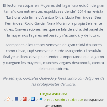
El llector va atopar en ‘Muyeres del llagar’ una edición de gran
tamañu con entrevistes espublizaes dende’l 2014 na revista
‘La Sidra’ cola firma d’Arantxa Ortiz, Llucía Fernández, Bea
Fernández, Rocío García, Nuria Morán o la propia Sela, ente
otres. Conversaciones nes que se fala de sidra, del papel de
la muyer nos llagares nel pasáu y n’actualidá, y de futuru.
Acompañen a los testos semeyes de gran calidá d’autores
como Flavio, Lujó Semeyes o Xurde Margaride. El resultáu
final ye un llibru clave pa entender la importancia que xugaron
y xueguen les muyeres, munches vegaes desconocíu, dientru
del mundu sidreru.
Na semeya, González Quevedo y Rivas xunto con dalgunes de
les protagonistes del llibru.
Llingua asturiana
Inicie sesión
o
rexístrese
pa espublizar
comentarios