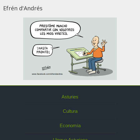
Efrén d'Andrés
Asturies
Cultura
Economía
Llingua Asturiana