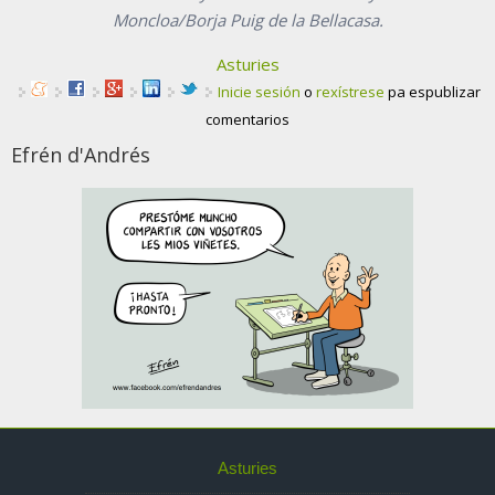
Moncloa/Borja Puig de la Bellacasa.
Asturies
Inicie sesión
o
rexístrese
pa espublizar
comentarios
Efrén d'Andrés
Asturies