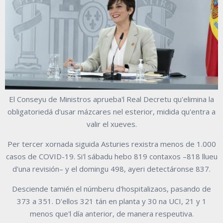
El Conseyu de Ministros aprueba'l Real Decretu qu'elimina la
obligatoriedá d'usar mázcares nel esterior, midida qu'entra a
valir el xueves.
Per tercer xornada siguida Asturies rexistra menos de 1.000
casos de COVID-19. Si'l sábadu hebo 819 contaxos –818 llueu
d'una revisión– y el domingu 498, ayeri detectáronse 837.
Desciende tamién el númberu d'hospitalizaos, pasando de
373 a 351. D'ellos 321 tán en planta y 30 na UCI, 21 y 1
menos que'l día anterior, de manera respeutiva.