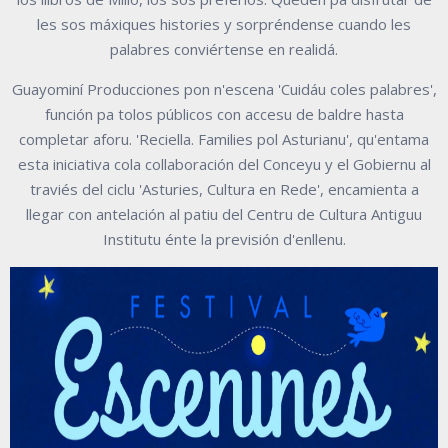
les sos máxiques histories y sorpréndense cuando les
palabres conviértense en realidá.
Guayominí Producciones pon n'escena 'Cuidáu coles palabres',
función pa tolos públicos con accesu de baldre hasta
completar aforu. 'Reciella. Families pol Asturianu', qu'entama
esta iniciativa cola collaboración del Conceyu y el Gobiernu al
traviés del ciclu 'Asturies, Cultura en Rede', encamienta a
llegar con antelación al patiu del Centru de Cultura Antiguu
Institutu énte la previsión d'enllenu.