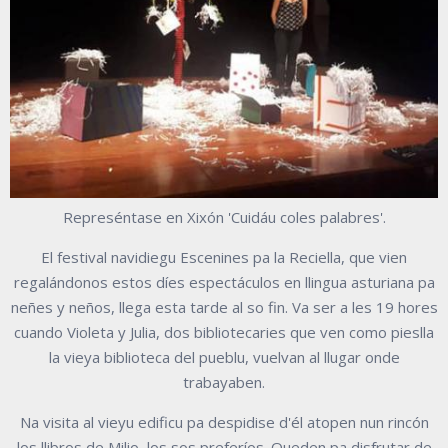
Represéntase en Xixón 'Cuidáu coles palabres'.
El festival navidiegu Escenines pa la Reciella, que vien
regalándonos estos díes espectáculos en llingua asturiana pa
neñes y neños, llega esta tarde al so fin. Va ser a les 19 hores
cuando Violeta y Julia, dos bibliotecaries que ven como pieslla
la vieya biblioteca del pueblu, vuelvan al llugar onde
trabayaben.
Na visita al vieyu edificu pa despidise d'él atopen nun rincón
los llibros de Milio, los sos preferíos. Queden pa disfrutar de