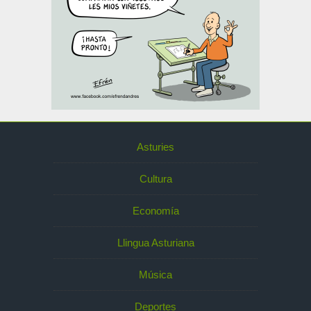
Asturies
Cultura
Economía
Llingua Asturiana
Música
Deportes