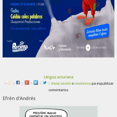
Llingua asturiana
Inicie sesión
o
rexístrese
pa espublizar
comentarios
Efrén d'Andrés