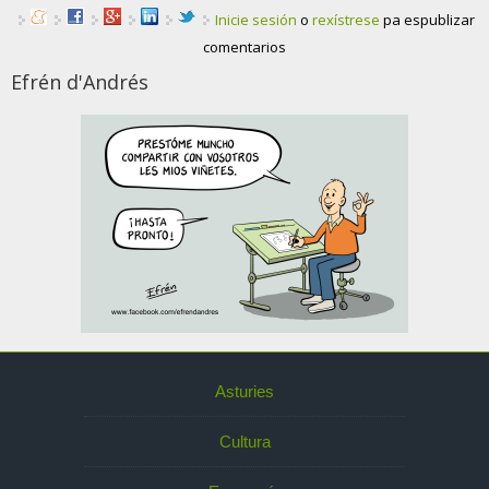
Inicie sesión
o
rexístrese
pa espublizar
comentarios
Efrén d'Andrés
Asturies
Cultura