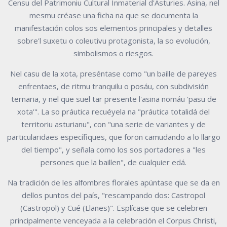
Censu del Patrimoniu Cultural Inmaterial d'Asturies. Asina, nel
mesmu créase una ficha na que se documenta la
manifestación colos sos elementos principales y detalles
sobre'l suxetu o coleutivu protagonista, la so evolución,
simbolismos o riesgos.
Nel casu de la xota, preséntase como "un baille de pareyes
enfrentaes, de ritmu tranquilu o posáu, con subdivisión
ternaria, y nel que suel tar presente l'asina nomáu 'pasu de
xota'". La so práutica recuéyela na "práutica totalidá del
territoriu asturianu", con "una serie de variantes y de
particularidaes específiques, que foron camudando a lo llargo
del tiempo", y señala como los sos portadores a "les
persones que la baillen", de cualquier edá.
Na tradición de les alfombres florales apúntase que se da en
dellos puntos del país, "rescampando dos: Castropol
(Castropol) y Cué (Llanes)". Esplícase que se celebren
principalmente venceyada a la celebración el Corpus Christi,