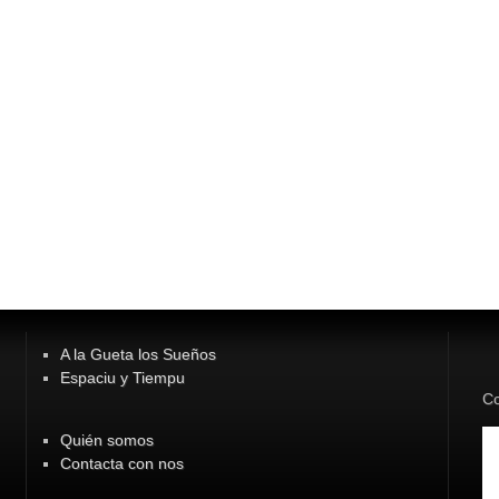
A la Gueta los Sueños
Espaciu y Tiempu
Co
Quién somos
Contacta con nos