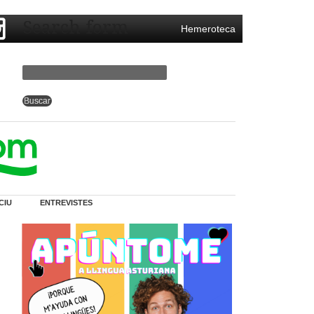
Search form
Hemeroteca
CIU
ENTREVISTES