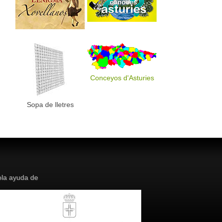
Conceyos d'Asturies
Sopa de lletres
la ayuda de