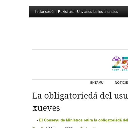
Iniciar sesión
|
Rexistrase
|
Unvíanos les tos anuncies
ENTAMU
NOTICIE
La obligatoriedá del usu
xueves
El Conseyu de Ministros retira la obligatoriedá de