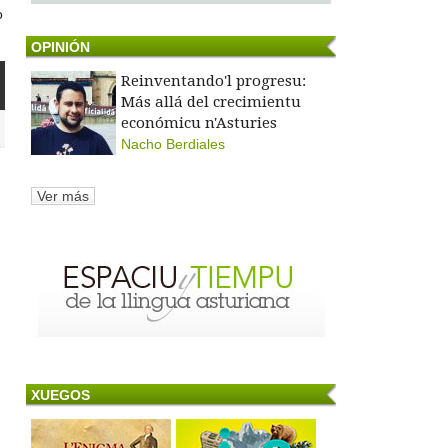
o
OPINIÓN
Reinventando'l progresu:
Más allá del crecimientu
económicu n'Asturies
Nacho Berdiales
Ver más
XUEGOS