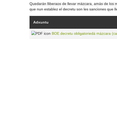
Quedarán lliberaos de llevar mázcara, amás de los m
que nun establez el decretu son les sanciones que ll
Adxuntu
BOE decretu obligatoriedá mázcara (ca