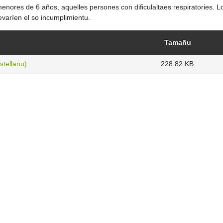
enores de 6 años, aquelles persones con dificulaltaes respiratories. L
evaríen el so incumplimientu.
Tamañu
stellanu)
228.82 KB