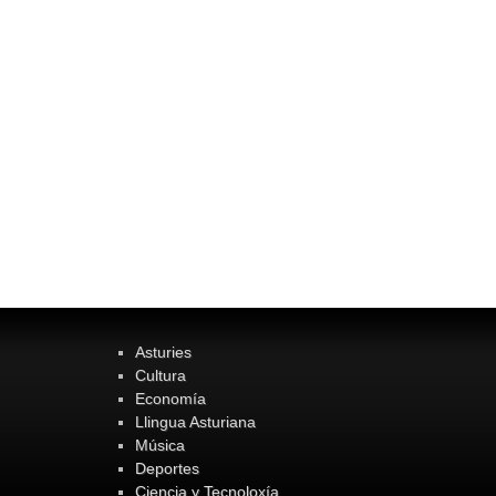
Asturies
Cultura
Economía
Llingua Asturiana
Música
Deportes
Ciencia y Tecnoloxía