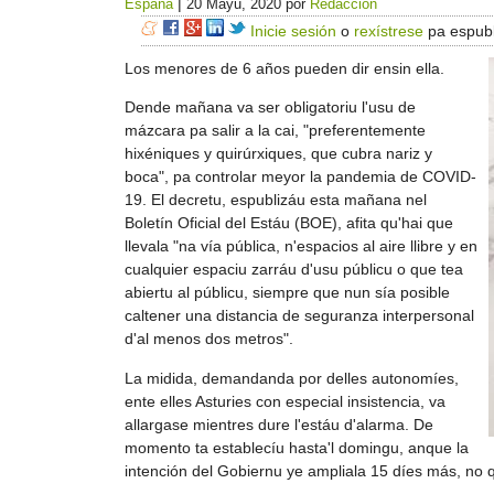
|
España
20 Mayu, 2020
por
Redacción
Inicie sesión
o
rexístrese
pa espubl
Los menores de 6 años pueden dir ensin ella.
Dende mañana va ser obligatoriu l'usu de
mázcara pa salir a la cai, "preferentemente
hixéniques y quirúrxiques, que cubra nariz y
boca", pa controlar meyor la pandemia de COVID-
19. El decretu, espublizáu esta mañana nel
Boletín Oficial del Estáu (BOE), afita qu'hai que
llevala "na vía pública, n'espacios al aire llibre y en
cualquier espaciu zarráu d'usu públicu o que tea
abiertu al públicu, siempre que nun sía posible
caltener una distancia de seguranza interpersonal
d'al menos dos metros".
La midida, demandanda por delles autonomíes,
ente elles Asturies con especial insistencia, va
allargase mientres dure l'estáu d'alarma. De
momento ta establecíu hasta'l domingu, anque la
intención del Gobiernu ye ampliala 15 díes más, no q