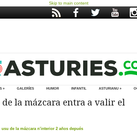
Skip to main content
S »
GALERÍES
HUMOR
INFANTIL
ASTURIANU »
O
 de la mázcara entra a valir el
l usu de la mázcara n'interior 2 años depués