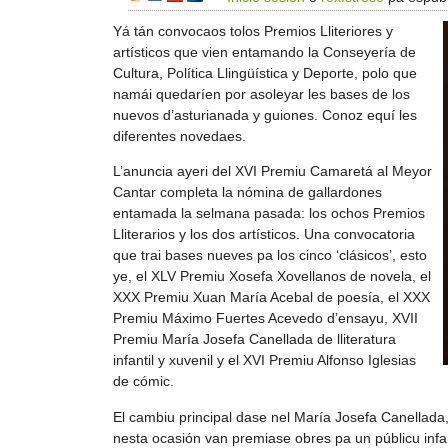
Yá tán convocaos tolos Premios Lliteriores y
artísticos que vien entamando la Conseyería de
Cultura, Política Llingüística y Deporte, polo que
namái quedaríen por asoleyar les bases de los
nuevos d’asturianada y guiones. Conoz equí les
diferentes novedaes.
L’anuncia ayeri del XVI Premiu Camaretá al Meyor
Cantar completa la nómina de gallardones
entamada la selmana pasada: los ochos Premios
Lliterarios y los dos artísticos. Una convocatoria
que trai bases nueves pa los cinco ‘clásicos’, esto
ye, el XLV Premiu Xosefa Xovellanos de novela, el
XXX Premiu Xuan María Acebal de poesía, el XXX
Premiu Máximo Fuertes Acevedo d’ensayu, XVII
Premiu María Josefa Canellada de lliteratura
infantil y xuvenil y el XVI Premiu Alfonso Iglesias
de cómic.
El cambiu principal dase nel María Josefa Canellada,
nesta ocasión van premiase obres pa un públicu infa