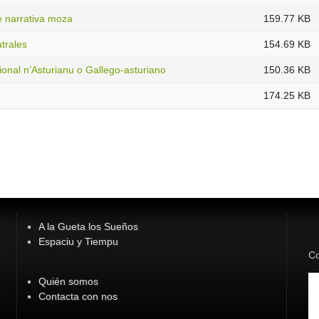
e narrativa moza
159.77 KB
trales
154.69 KB
ional n’Asturianu o Gallego-asturiano
150.36 KB
174.25 KB
A la Gueta los Sueños
Espaciu y Tiempu
Co
Quién somos
Contacta con nos