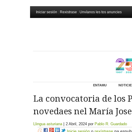
Iniciar sesión
|
Rexistrase
|
Unvíanos les tos anuncies
ENTAMU
NOTICIE
La convocatoria de los 
novedaes nel María Jose
|
Llingua asturiana
2 Abril, 2024
por
Pablo R. Guardado
Inicie sesión
o
rexístrese
pa espubl