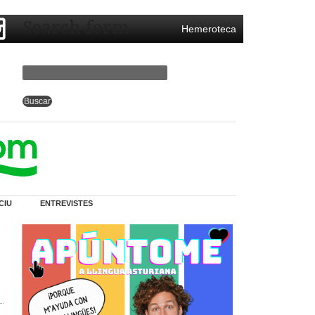
Search form
Hemeroteca
CIU
ENTREVISTES