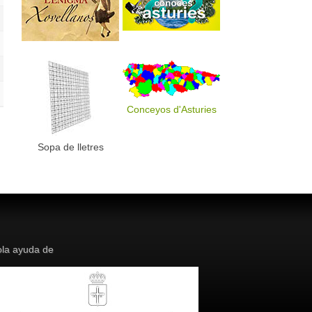
Conceyos d'Asturies
Sopa de lletres
la ayuda de