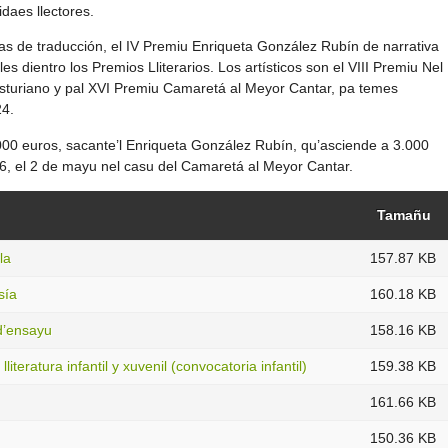
idaes llectores.
as de traducción, el IV Premiu Enriqueta González Rubín de narrativa
s dientro los Premios Lliterarios. Los artísticos son el VIII Premiu Nel
asturiano y pal XVI Premiu Camaretá al Meyor Cantar, pa temes
24.
00 euros, sacante’l Enriqueta González Rubín, qu’asciende a 3.000
 26, el 2 de mayu nel casu del Camaretá al Meyor Cantar.
Tamañu
la
157.87 KB
sía
160.18 KB
d’ensayu
158.16 KB
teratura infantil y xuvenil (convocatoria infantil)
159.38 KB
161.66 KB
150.36 KB