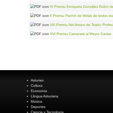
IV Premiu Enriqueta González Rubín d
II Premiu Pachín de Melás de testos tea
VIII Premiu Nel Amaro de Teatru Profes
XVI Premiu Camaretá al Meyor Cantar
Asturies
Cultura
Economía
Llingua Asturiana
Música
Deportes
Ciencia y Tecnoloxía