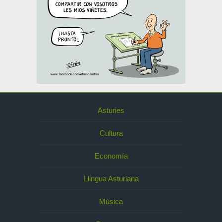
Asturies
Cultura
Economía
Llingua Asturiana
Música