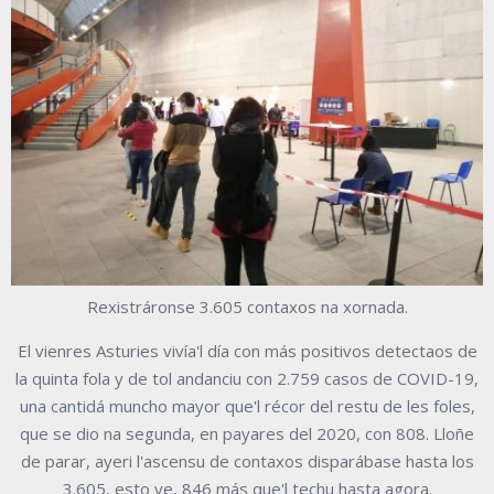
Rexistráronse 3.605 contaxos na xornada.
El vienres Asturies vivía'l día con más positivos detectaos de
la quinta fola y de tol andanciu con 2.759 casos de COVID-19,
una cantidá muncho mayor que'l récor del restu de les foles,
que se dio na segunda, en payares del 2020, con 808. Lloñe
de parar, ayeri l'ascensu de contaxos disparábase hasta los
3.605, esto ye, 846 más que'l techu hasta agora.