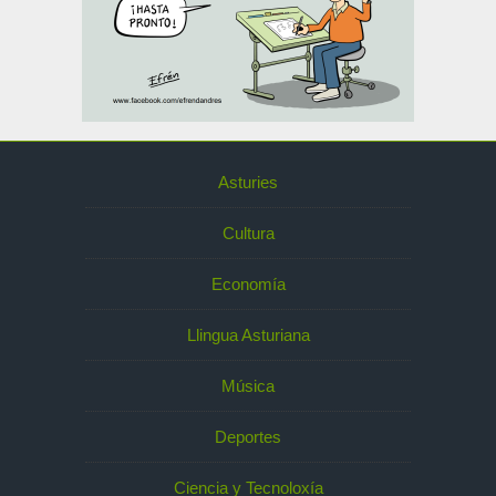
Asturies
Cultura
Economía
Llingua Asturiana
Música
Deportes
Ciencia y Tecnoloxía