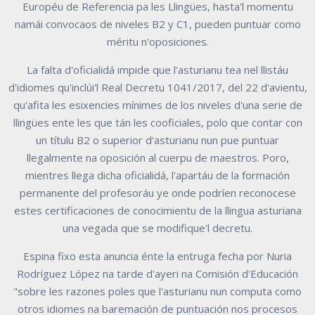
Européu de Referencia pa les Llingües, hasta'l momentu
namái convocaos de niveles B2 y C1, pueden puntuar como
méritu n'oposiciones.
La falta d'oficialidá impide que l'asturianu tea nel llistáu
d'idiomes qu'inclúi'l Real Decretu 1041/2017, del 22 d'avientu,
qu'afita les esixencies mínimes de los niveles d'una serie de
llingües ente les que tán les cooficiales, polo que contar con
un títulu B2 o superior d'asturianu nun pue puntuar
llegalmente na oposición al cuerpu de maestros. Poro,
mientres llega dicha oficialidá, l'apartáu de la formación
permanente del profesoráu ye onde podríen reconocese
estes certificaciones de conocimientu de la llingua asturiana
una vegada que se modifique'l decretu.
Espina fixo esta anuncia énte la entruga fecha por Nuria
Rodríguez López na tarde d'ayeri na Comisión d'Educación
"sobre les razones poles que l'asturianu nun computa como
otros idiomes na baremación de puntuación nos procesos