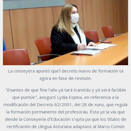
La conseyera apuntó que'l decretu nuevu de formación ta
agora en fase de revisión.
"Enantes de que fine l'añu yá tará tramitáu y yá será factible
que puntúe", aseguró Lydia Espina, en referencia a la
modificación del Decretu 62/2001, del 28 de xunu, que regula
la formación permanente del profesoráu. Ésta ye la vía que
dende la Conseyería d'Educación s'opta pa que los títulos de
certificación de Llingua Asturiana adaptaos al Marcu Común