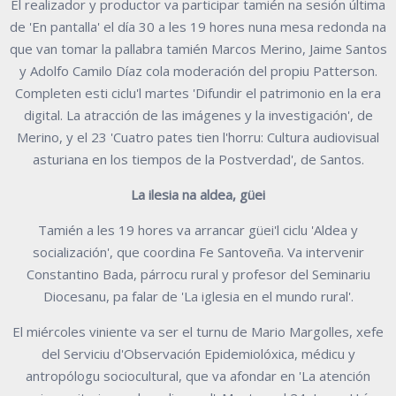
El realizador y productor va participar tamién na sesión última
de 'En pantalla' el día 30 a les 19 hores nuna mesa redonda na
que van tomar la pallabra tamién Marcos Merino, Jaime Santos
y Adolfo Camilo Díaz cola moderación del propiu Patterson.
Completen esti ciclu'l martes 'Difundir el patrimonio en la era
digital. La atracción de las imágenes y la investigación', de
Merino, y el 23 'Cuatro pates tien l'horru: Cultura audiovisual
asturiana en los tiempos de la Postverdad', de Santos.
La ilesia na aldea, güei
Tamién a les 19 hores va arrancar güei'l ciclu 'Aldea y
socialización', que coordina Fe Santoveña. Va intervenir
Constantino Bada, párrocu rural y profesor del Seminariu
Diocesanu, pa falar de 'La iglesia en el mundo rural'.
El miércoles viniente va ser el turnu de Mario Margolles, xefe
del Serviciu d'Observación Epidemiolóxica, médicu y
antropólogu sociocultural, que va afondar en 'La atención