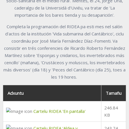
socio-sanitaria en el medio rural'. Mentes, el 24, Jorge Uría,
caderalgu de la Universidá d'Uviéu, va tratar de 'La
importancia de los bares tienda y su desaparición'.
Completa la programación del RIDEA pa esti mes nel salón
d'actos de la institución 'Vida submarina del Cantábrico', ciclu
coordináu por José María Fernández Díaz-Fomenti. Va
consistir en trés conferencies de Ricardo Roberto Fernández
Martínez sobre 'Esponjas y cnidarios, los invertebrados más
cencillo' (mañana), 'Crustáceos y moluscos, los invertebrados
más diversos' (día 18) y 'Peces del Cantábrico (día 25), toes a
les 19 hores.
Adxuntu
Tamañu
246.84
Cartelu RIDEA 'En pantalla'
KB
Cartelu RIDEA 'Aldea y
243.74