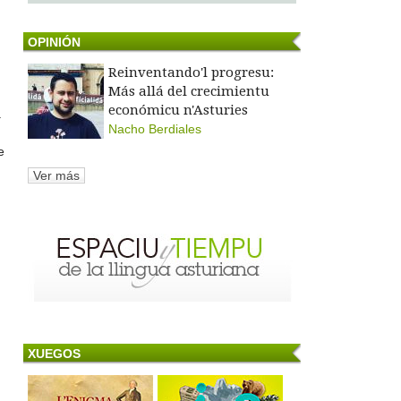
OPINIÓN
Reinventando'l progresu:
Más allá del crecimientu
económicu n'Asturies
.
Nacho Berdiales
e
Ver más
XUEGOS