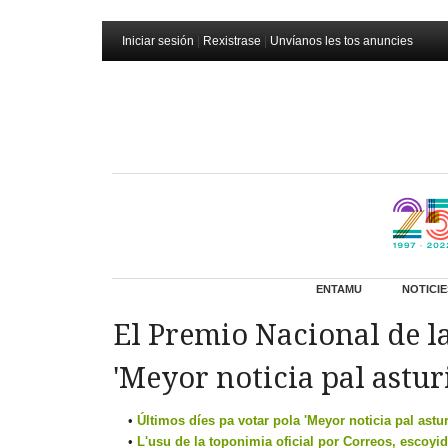
Iniciar sesión
|
Rexistrase
|
Unvíanos les tos anuncies
ENTAMU
NOTICIE
El Premio Nacional de l
'Meyor noticia pal astur
Últimos díes pa votar pola 'Meyor noticia pal astu
L'usu de la toponimia oficial por Correos, escoyid