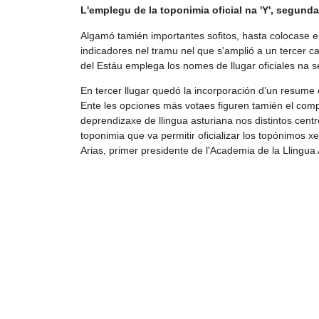
L'emplegu de la toponimia oficial na 'Y', segund
Algamó tamién importantes sofitos, hasta colocase e
indicadores nel tramu nel que s'amplió a un tercer ca
del Estáu emplega los nomes de llugar oficiales na se
En tercer llugar quedó la incorporación d’un resume c
Ente les opciones más votaes figuren tamién el comp
deprendizaxe de llingua asturiana nos distintos cent
toponimia que va permitir oficializar los topónimos x
Arias, primer presidente de l'Academia de la Llingua 