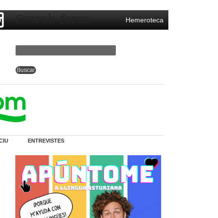
Search form
Hemeroteca
CIU
ENTREVISTES