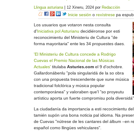
|
Llingua asturiana
12 Xineru, 2024
por
Redacción
Inicie sesión
o
rexístrese
pa espubl
Los usuarios que votaron nesta consulta
d'
Iniciativa pol Asturianu
decidiéronse por esti
reconocimientu del Ministeriu de Cultura "de
forma mayoritaria" ente les 34 propuestes daes.
'El Ministeriu de Cultura concede a Rodrigo
Cuevas el Premio Nacional de las Músicas
Actuales'
titulaba
Asturies.com
el 9 d'ochobre.
Gallardonábenlu "pola singularidá de la so obra
con una propuesta trescendente que xune música
tradicional folclórica y música popular
contemporánea" y valoraben que'l "so proyeutu
artísticu aporta un fuerte compromisu pola diversidá"
La ciudadanía da importancia a esti recocimientu del
tamién supón una bona noticia pal idioma. Na present
de Cuevas "nútrese de les cantares del álbum –en ref
español como llingües vehiculares".