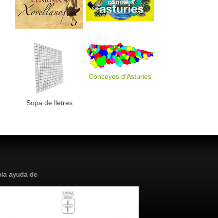
Conceyos d'Asturies
Sopa de lletres
la ayuda de