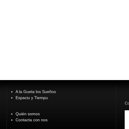
A la Gueta los Sueños
Espaciu y Tiempu
Co
Quién somos
Contacta con nos