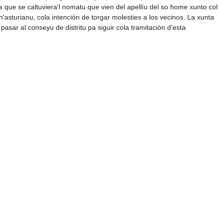
a que se caltuviera'l nomatu que vien del apellíu del so home xunto col
'asturianu, cola intención de torgar molesties a los vecinos. La xunta
 pasar al conseyu de distritu pa siguir cola tramitación d'esta