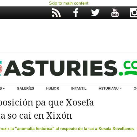
Skip to main content
S »
GALERÍES
HUMOR
INFANTIL
ASTURIANU »
O
posición pa que Xosefa
a so cai en Xixón
xir la “anomalía histórica” al respeuto de la cai a Xosefa Xovellanos