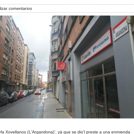
izar comentarios
efa Xovellanos (L'Argandona)', yá que se dio'l preste a una enmienda