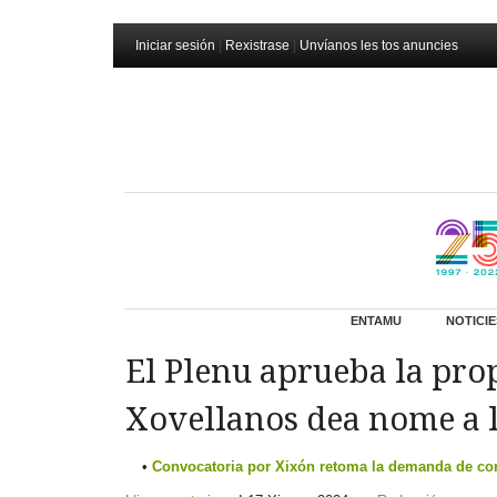
Iniciar sesión
|
Rexistrase
|
Unvíanos les tos anuncies
ENTAMU
NOTICIE
El Plenu aprueba la pro
Xovellanos dea nome a l
Convocatoria por Xixón retoma la demanda de corre