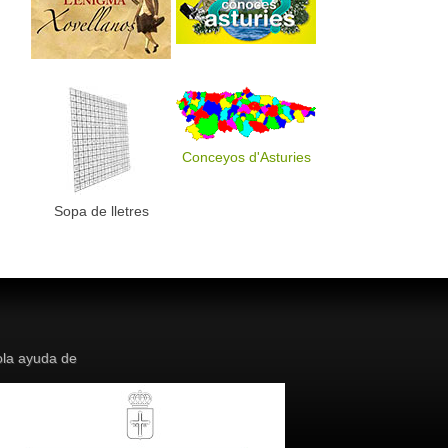
Conceyos d'Asturies
Sopa de lletres
la ayuda de