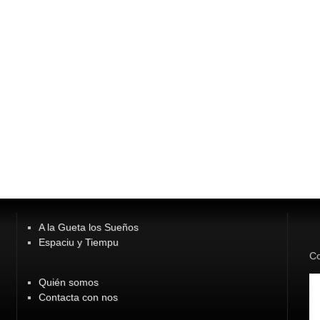
A la Gueta los Sueños
Espaciu y Tiempu
Co
Quién somos
Contacta con nos