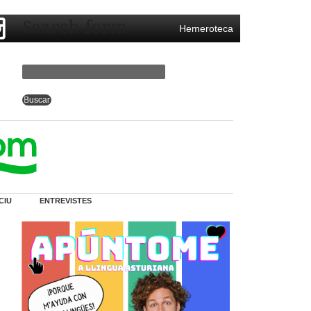
Search form
Hemeroteca
CIU
ENTREVISTES