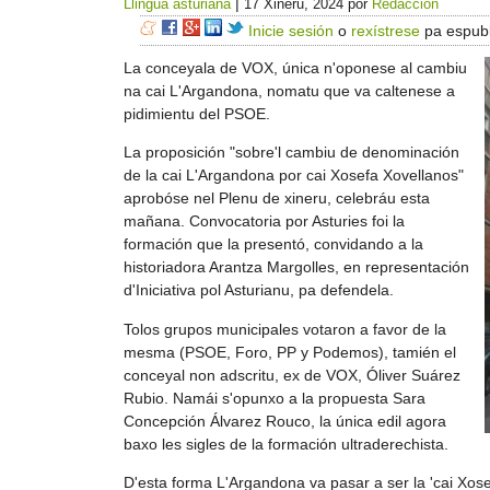
|
Llingua asturiana
17 Xineru, 2024
por
Redacción
Inicie sesión
o
rexístrese
pa espubl
La conceyala de VOX, única n'oponese al cambiu
na cai L'Argandona, nomatu que va caltenese a
pidimientu del PSOE.
La proposición "sobre'l cambiu de denominación
de la cai L'Argandona por cai Xosefa Xovellanos"
aprobóse nel Plenu de xineru, celebráu esta
mañana. Convocatoria por Asturies foi la
formación que la presentó, convidando a la
historiadora Arantza Margolles, en representación
d'Iniciativa pol Asturianu, pa defendela.
Tolos grupos municipales votaron a favor de la
mesma (PSOE, Foro, PP y Podemos), tamién el
conceyal non adscritu, ex de VOX, Óliver Suárez
Rubio. Namái s'opunxo a la propuesta Sara
Concepción Álvarez Rouco, la única edil agora
baxo les sigles de la formación ultraderechista.
D'esta forma L'Argandona va pasar a ser la 'cai Xos