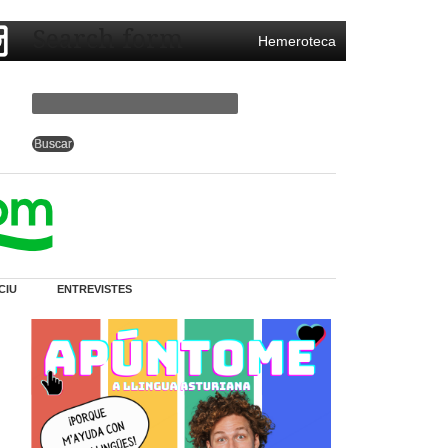
Search form
Hemeroteca
CIU
ENTREVISTES