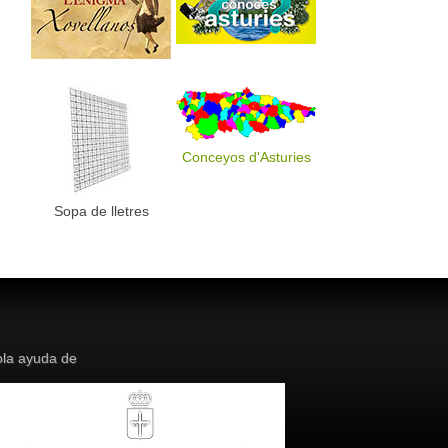
Conceyos d'Asturies
Sopa de lletres
la ayuda de