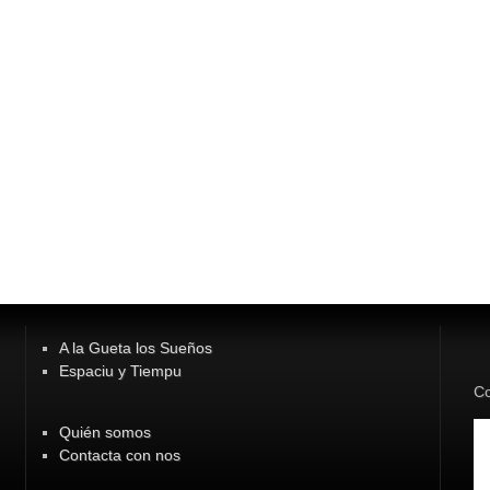
A la Gueta los Sueños
Espaciu y Tiempu
Co
Quién somos
Contacta con nos