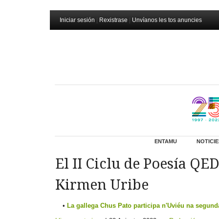
Iniciar sesión
|
Rexistrase
|
Unvíanos les tos anuncies
ENTAMU
NOTICIE
El II Ciclu de Poesía QE
Kirmen Uribe
La gallega Chus Pato participa n'Uviéu na segund