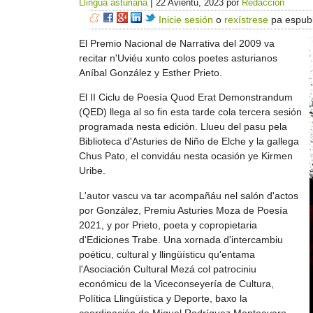
|
Llingua asturiana
22 Avientu, 2023
por
Redacción
Inicie sesión
o
rexístrese
pa espubl
El Premio Nacional de Narrativa del 2009 va
recitar n'Uviéu xunto colos poetes asturianos
Aníbal González y Esther Prieto.
El II Ciclu de Poesía Quod Erat Demonstrandum
(QED) llega al so fin esta tarde cola tercera sesión
programada nesta edición. Llueu del pasu pela
Biblioteca d'Asturies de Niño de Elche y la gallega
Chus Pato, el convidáu nesta ocasión ye Kirmen
Uribe.
L'autor vascu va tar acompañáu nel salón d'actos
por González, Premiu Asturies Moza de Poesía
2021, y por Prieto, poeta y copropietaria
d'Ediciones Trabe. Una xornada d'intercambiu
poéticu, cultural y llingüísticu qu'entama
l'Asociación Cultural Mezá col patrociniu
económicu de la Viceconseyería de Cultura,
Política Llingüística y Deporte, baxo la
coordinación de Miguel Rodríguez Monteavaro,