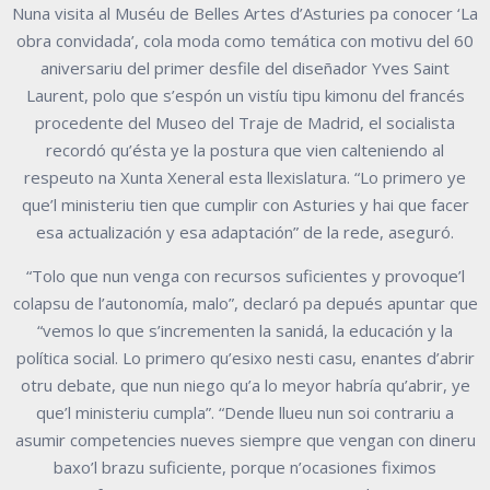
Nuna visita al Muséu de Belles Artes d’Asturies pa conocer ‘La
obra convidada’, cola moda como temática con motivu del 60
aniversariu del primer desfile del diseñador Yves Saint
Laurent, polo que s’espón un vistíu tipu kimonu del francés
procedente del Museo del Traje de Madrid, el socialista
recordó qu’ésta ye la postura que vien calteniendo al
respeuto na Xunta Xeneral esta llexislatura. “Lo primero ye
que’l ministeriu tien que cumplir con Asturies y hai que facer
esa actualización y esa adaptación” de la rede, aseguró.
“Tolo que nun venga con recursos suficientes y provoque’l
colapsu de l’autonomía, malo”, declaró pa depués apuntar que
“vemos lo que s’incrementen la sanidá, la educación y la
política social. Lo primero qu’esixo nesti casu, enantes d’abrir
otru debate, que nun niego qu’a lo meyor habría qu’abrir, ye
que’l ministeriu cumpla”. “Dende llueu nun soi contrariu a
asumir competencies nueves siempre que vengan con dineru
baxo’l brazu suficiente, porque n’ocasiones fiximos