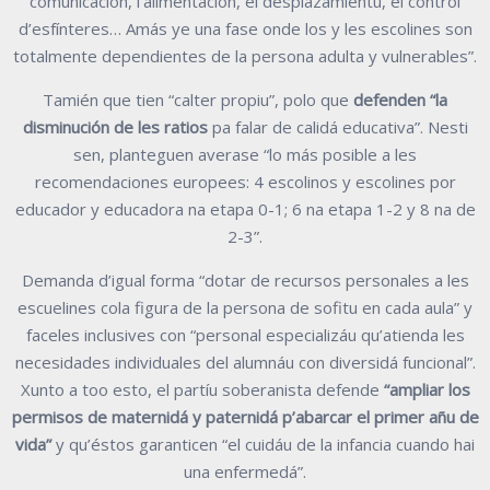
comunicación, l’alimentación, el desplazamientu, el control
d’esfínteres… Amás ye una fase onde los y les escolines son
totalmente dependientes de la persona adulta y vulnerables”.
Tamién que tien “calter propiu”, polo que
defenden “la
disminución de les ratios
pa falar de calidá educativa”. Nesti
sen, planteguen averase “lo más posible a les
recomendaciones europees: 4 escolinos y escolines por
educador y educadora na etapa 0-1; 6 na etapa 1-2 y 8 na de
2-3”.
Demanda d’igual forma “dotar de recursos personales a les
escuelines cola figura de la persona de sofitu en cada aula” y
faceles inclusives con “personal especializáu qu’atienda les
necesidades individuales del alumnáu con diversidá funcional”.
Xunto a too esto, el partíu soberanista defende
“ampliar los
permisos de maternidá y paternidá p’abarcar el primer añu de
vida”
y qu’éstos garanticen “el cuidáu de la infancia cuando hai
una enfermedá”.