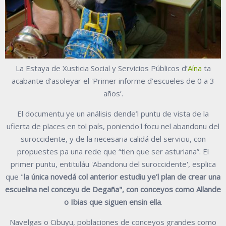
La Estaya de Xusticia Social y Servicios Públicos d’
Aína
ta
acabante d'asoleyar el 'Primer informe d’escueles de 0 a 3
años’.
El documentu ye un análisis dende’l puntu de vista de la
ufierta de places en tol país, poniendo'l focu nel abandonu del
suroccidente, y de la necesaria calidá del serviciu, con
propuestes pa una rede que “tien que ser asturiana”. El
primer puntu, entituláu 'Abandonu del suroccidente', esplica
que "
la única novedá col anterior estudiu ye’l plan de crear una
escuelina nel conceyu de Degaña",
con conceyos como Allande
o Ibias que siguen ensin ella
.
Navelgas o Cibuyu, poblaciones de conceyos grandes como