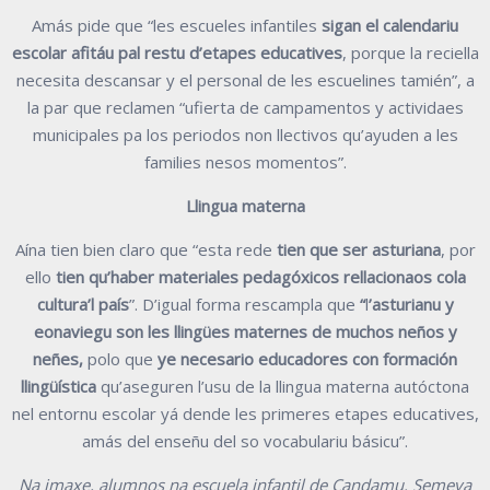
Amás pide que “les escueles infantiles
sigan el calendariu
escolar afitáu pal restu d’etapes educatives
, porque la reciella
necesita descansar y el personal de les escuelines tamién”, a
la par que reclamen “ufierta de campamentos y actividaes
municipales pa los periodos non llectivos qu’ayuden a les
families nesos momentos”.
Llingua materna
Aína tien bien claro que “esta rede
tien que ser asturiana
, por
ello
tien qu’haber materiales pedagóxicos rellacionaos cola
cultura’l país
”. D’igual forma rescampla que
“
l
’asturianu y
eonaviegu son les llingües maternes de muchos neños y
neñes,
polo que
ye necesario educadores con formación
llingüística
qu’aseguren l’usu de la llingua materna autóctona
nel entornu escolar yá dende les primeres etapes educatives,
amás del enseñu del so vocabulariu básicu”.
Na imaxe, alumnos na escuela infantil de Candamu. Semeya