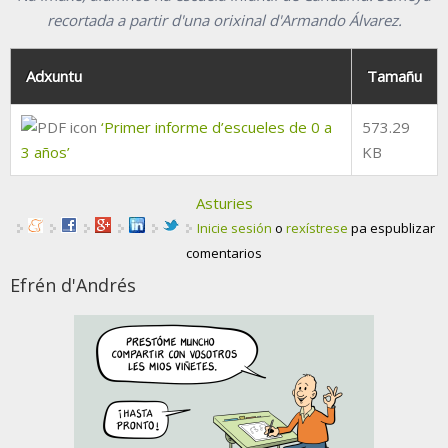
recortada a partir d'una orixinal d'Armando Álvarez.
Adxuntu
Tamañu
‘Primer informe d’escueles de 0 a
573.29
3 años’
KB
Asturies
Inicie sesión
o
rexístrese
pa espublizar
comentarios
Efrén d'Andrés