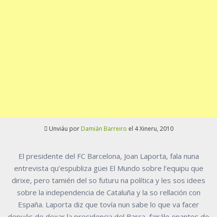
Unviáu por
Damián Barreiro
el 4 Xineru, 2010
El presidente del FC Barcelona, Joan Laporta, fala nuna
entrevista qu’espubliza güei El Mundo sobre l’equipu que
dirixe, pero tamién del so futuru na política y les sos idees
sobre la independencia de Cataluña y la so rellación con
España. Laporta diz que tovía nun sabe lo que va facer
depués de dexar la presidencia del Barça, fairálo enantes de