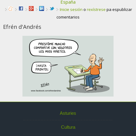
España
Inicie sesión
o
rexístrese
pa espublizar
comentarios
Efrén d'Andrés
Asturies
Cultura