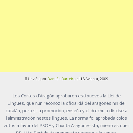
Unviáu por
Damián Barreiro
el 18 Avientu, 2009
Les Cortes d’Aragón aprobaron esti xueves la Llei de
Llingües, que nun reconoz la oficialidá del aragonés nin del
catalán, pero si la promoción, enseñu y el drechu a dirixise a
l’alministración nestes llingües. La norma foi aprobada colos
votos a favor del PSOE y Chunta Aragonesista, mientres que’l
PP, IU y Partido Aragonesista votaron a la contra.