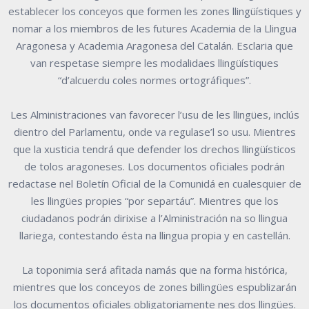
establecer los conceyos que formen les zones llingüístiques y
nomar a los miembros de les futures Academia de la Llingua
Aragonesa y Academia Aragonesa del Catalán. Esclaria que
van respetase siempre les modalidaes llingüístiques
“d’alcuerdu coles normes ortográfiques”.
Les Alministraciones van favorecer l’usu de les llingües, inclús
dientro del Parlamentu, onde va regulase’l so usu. Mientres
que la xusticia tendrá que defender los drechos llingüísticos
de tolos aragoneses. Los documentos oficiales podrán
redactase nel Boletín Oficial de la Comunidá en cualesquier de
les llingües propies “por separtáu”. Mientres que los
ciudadanos podrán dirixise a l’Alministración na so llingua
llariega, contestando ésta na llingua propia y en castellán.
La toponimia será afitada namás que na forma histórica,
mientres que los conceyos de zones billingües espublizarán
los documentos oficiales obligatoriamente nes dos llingües.