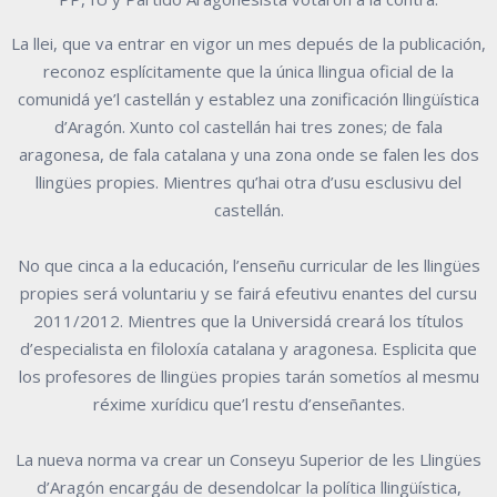
La llei, que va entrar en vigor un mes depués de la publicación,
reconoz esplícitamente que la única llingua oficial de la
comunidá ye’l castellán y establez una zonificación llingüística
d’Aragón. Xunto col castellán hai tres zones; de fala
aragonesa, de fala catalana y una zona onde se falen les dos
llingües propies. Mientres qu’hai otra d’usu esclusivu del
castellán.
No que cinca a la educación, l’enseñu curricular de les llingües
propies será voluntariu y se fairá efeutivu enantes del cursu
2011/2012. Mientres que la Universidá creará los títulos
d’especialista en filoloxía catalana y aragonesa. Esplicita que
los profesores de llingües propies tarán sometíos al mesmu
réxime xurídicu que’l restu d’enseñantes.
La nueva norma va crear un Conseyu Superior de les Llingües
d’Aragón encargáu de desendolcar la política llingüística,