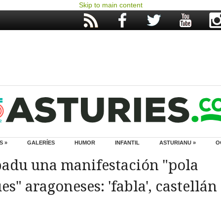
Skip to main content
S »
GALERÍES
HUMOR
INFANTIL
ASTURIANU »
O
badu una manifestación "pola
ües" aragoneses: 'fabla', castellán