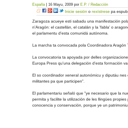
|
España
16 Mayu, 2009
por
E.P. / Redacción
Inicie sesión
o
rexístrese
pa espubl
Zaragoza acueye esti sabadu una manifestación pola ig
n'Aragón: el castellán, el catalán y la 'fabla' o arag
el parlamentu d'esta comunidá autónoma.
La marcha ta convocada pola Coordinadora Aragón Tril
La convocatoria ta apoyada por delles organizacione
Europa Press qu'una delegación d'esta formación va 
El so coordinador xeneral autonómicu y diputáu nes 
militantes pa que participen".
El parlamentariu señaló que "ye necesario que la nue
permita y facilite la utilización de les llingües propi
conocencia y conservación, porque ye un patrimoniu