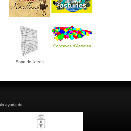
Conceyos d'Asturies
Sopa de lletres
la ayuda de