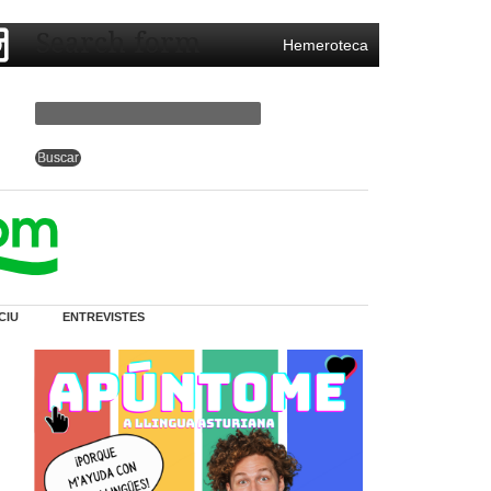
Search form
Hemeroteca
CIU
ENTREVISTES