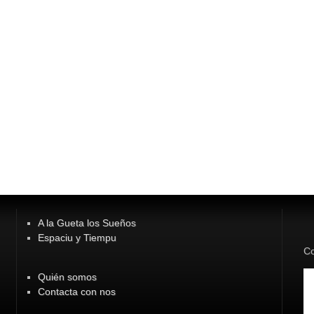
A la Gueta los Sueños
Espaciu y Tiempu
Co
Quién somos
Contacta con nos