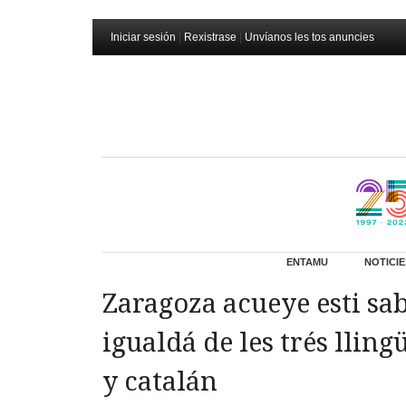
Iniciar sesión
|
Rexistrase
|
Unvíanos les tos anuncies
ENTAMU
NOTICIE
Zaragoza acueye esti sa
igualdá de les trés lling
y catalán