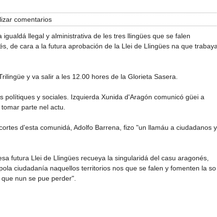
izar comentarios
ualdá llegal y alministrativa de les tres llingües que se falen
onés, de cara a la futura aprobación de la Llei de Llingües na que trabay
ingüe y va salir a les 12.00 hores de la Glorieta Sasera.
s polítiques y sociales. Izquierda Xunida d'Aragón comunicó güei a
tomar parte nel actu.
cortes d'esta comunidá, Adolfo Barrena, fizo "un llamáu a ciudadanos y
sa futura Llei de Llingües recueya la singularidá del casu aragonés,
es pola ciudadanía naquellos territorios nos que se falen y fomenten la so
 que nun se pue perder".