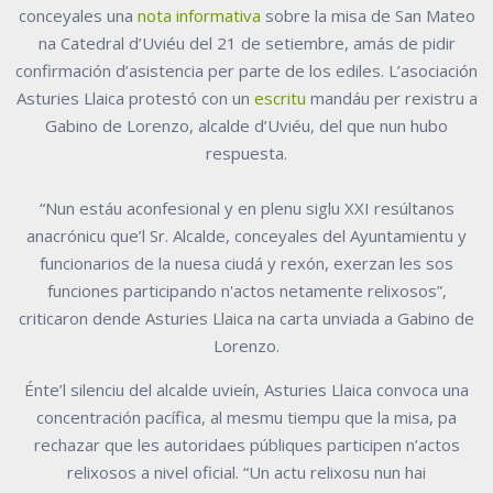
conceyales una
nota informativa
sobre la misa de San Mateo
na Catedral d’Uviéu del 21 de setiembre, amás de pidir
confirmación d’asistencia per parte de los ediles. L’asociación
Asturies Llaica protestó con un
escritu
mandáu per rexistru a
Gabino de Lorenzo, alcalde d’Uviéu, del que nun hubo
respuesta.
“Nun estáu aconfesional y en plenu siglu XXI resúltanos
anacrónicu que’l Sr. Alcalde, conceyales del Ayuntamientu y
funcionarios de la nuesa ciudá y rexón, exerzan les sos
funciones participando n'actos netamente relixosos”,
criticaron dende Asturies Llaica na carta unviada a Gabino de
Lorenzo.
Énte’l silenciu del alcalde uvieín, Asturies Llaica convoca una
concentración pacífica, al mesmu tiempu que la misa, pa
rechazar que les autoridaes públiques participen n’actos
relixosos a nivel oficial. “Un actu relixosu nun hai