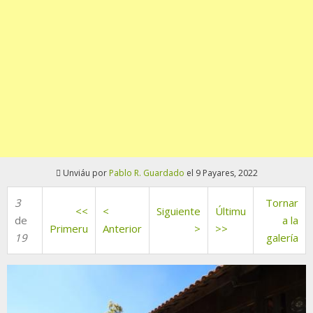
Unviáu por
Pablo R. Guardado
el 9 Payares, 2022
3
Tornar
<<
<
Siguiente
Últimu
de
a la
Primeru
Anterior
>
>>
19
galería