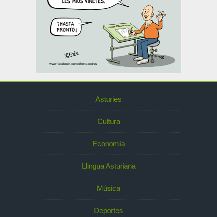
Asturies
Cultura
Economía
Llingua Asturiana
Música
Deportes