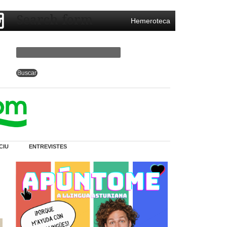
Search form
Hemeroteca
CIU
ENTREVISTES