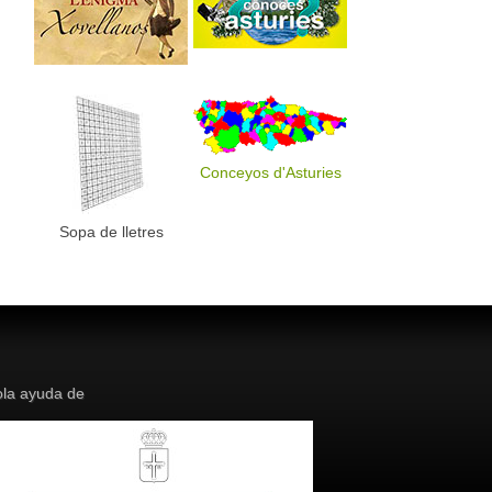
Conceyos d'Asturies
Sopa de lletres
la ayuda de