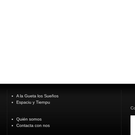
A la Gueta los Sueños
Espaciu y Tiempu
Co
Quién somos
Contacta con nos