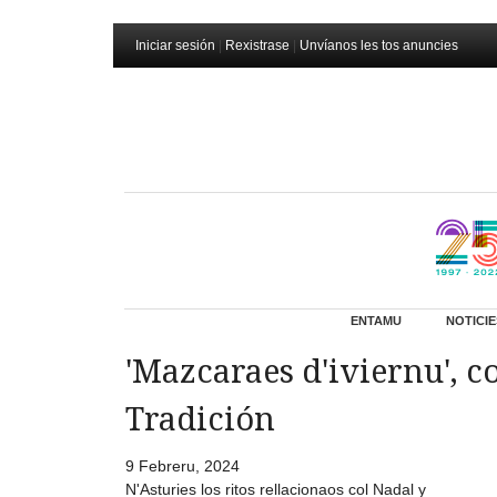
Iniciar sesión
|
Rexistrase
|
Unvíanos les tos anuncies
ENTAMU
NOTICIE
'Mazcaraes d'iviernu', 
Tradición
9 Febreru, 2024
N'Asturies los ritos rellacionaos col Nadal y