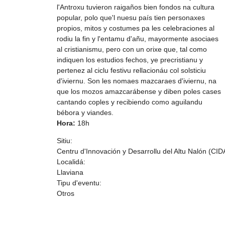
l'Antroxu tuvieron raigaños bien fondos na cultura
popular, polo que'l nuesu país tien personaxes
propios, mitos y costumes pa les celebraciones al
rodiu la fin y l'entamu d'añu, mayormente asociaes
al cristianismu, pero con un orixe que, tal como
indiquen los estudios fechos, ye precristianu y
pertenez al ciclu festivu rellacionáu col solsticiu
d'iviernu. Son les nomaes mazcaraes d'iviernu, na
que los mozos amazcarábense y diben poles cases
cantando coples y recibiendo como aguilandu
bébora y viandes.
Hora:
18h
Sitiu:
Centru d'Innovación y Desarrollu del Altu Nalón (CI
Localidá:
Llaviana
Tipu d'eventu:
Otros