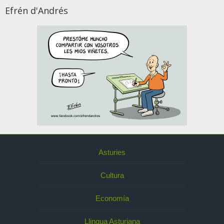
Efrén d'Andrés
Asturies
Cultura
Economía
Llingua Asturiana