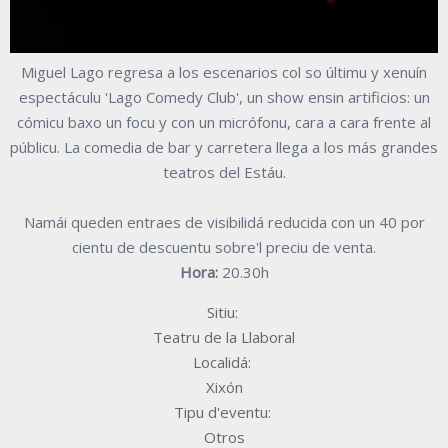
Miguel Lago regresa a los escenarios col so últimu y xenuín
espectáculu 'Lago Comedy Club', un show ensin artificios: un
cómicu baxo un focu y con un micrófonu, cara a cara frente al
públicu. La comedia de bar y carretera llega a los más grandes
teatros del Estáu.
Namái queden entraes de visibilidá reducida con un 40 por
cientu de descuentu sobre'l preciu de venta.
Hora:
20.30h
Sitiu:
Teatru de la Llaboral
Localidá:
Xixón
Tipu d'eventu:
Otros