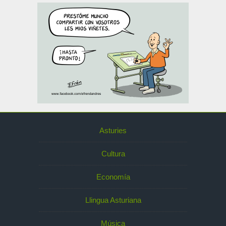
Asturies
Cultura
Economía
Llingua Asturiana
Música