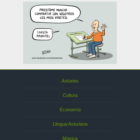
Asturies
Cultura
Economía
Llingua Asturiana
Música