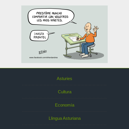
Asturies
Cultura
Economía
Llingua Asturiana