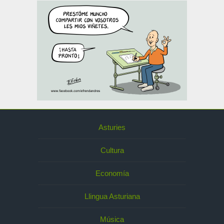
Asturies
Cultura
Economía
Llingua Asturiana
Música