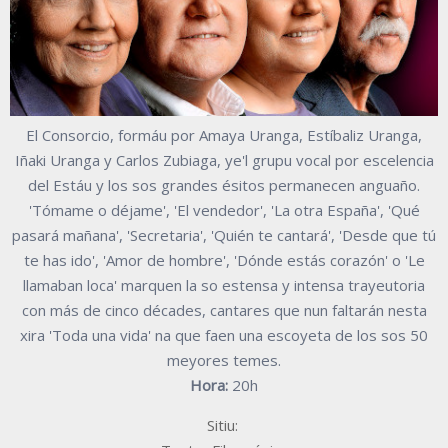
El Consorcio, formáu por Amaya Uranga, Estíbaliz Uranga,
Iñaki Uranga y Carlos Zubiaga, ye'l grupu vocal por escelencia
del Estáu y los sos grandes ésitos permanecen anguaño.
'Tómame o déjame', 'El vendedor', 'La otra España', 'Qué
pasará mañana', 'Secretaria', 'Quién te cantará', 'Desde que tú
te has ido', 'Amor de hombre', 'Dónde estás corazón' o 'Le
llamaban loca' marquen la so estensa y intensa trayeutoria
con más de cinco décades, cantares que nun faltarán nesta
xira 'Toda una vida' na que faen una escoyeta de los sos 50
meyores temes.
Hora:
20h
Sitiu: