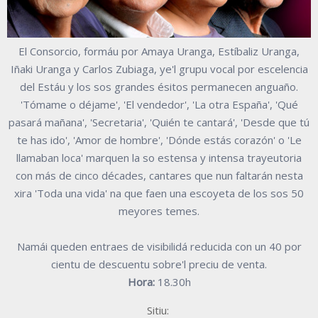
El Consorcio, formáu por Amaya Uranga, Estíbaliz Uranga,
Iñaki Uranga y Carlos Zubiaga, ye'l grupu vocal por escelencia
del Estáu y los sos grandes ésitos permanecen anguaño.
'Tómame o déjame', 'El vendedor', 'La otra España', 'Qué
pasará mañana', 'Secretaria', 'Quién te cantará', 'Desde que tú
te has ido', 'Amor de hombre', 'Dónde estás corazón' o 'Le
llamaban loca' marquen la so estensa y intensa trayeutoria
con más de cinco décades, cantares que nun faltarán nesta
xira 'Toda una vida' na que faen una escoyeta de los sos 50
meyores temes.
Namái queden entraes de visibilidá reducida con un 40 por
cientu de descuentu sobre'l preciu de venta.
Hora:
18.30h
Sitiu: