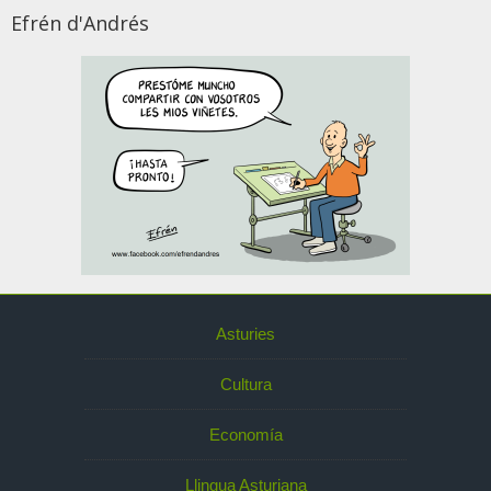
Efrén d'Andrés
Asturies
Cultura
Economía
Llingua Asturiana