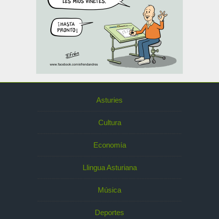
Asturies
Cultura
Economía
Llingua Asturiana
Música
Deportes