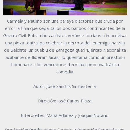
Carmela y Paulino son una pareya d'actores que crucia por
error la llinia que separta los dos bandos contrincantes de la
Guerra Civil. Entrambos artistes veránse forciaos a improvisar
una pieza teatral pa celebrar la derrota del 'enemigu' na villa
de Belchite, un pueblu de Zaragoza que'l 'Ejército Nacional' ta
acabante de 'lliberar'. Sicasí, lo qu'entama como un prestosu
homenaxe a los vencedores termina como una tráxica
comedia.
Autor: José Sanchis Sininesterra.
Direición: José Carlos Plaza.
Intérpretes: María Adánez y Joaquín Notario.
Producción: Producciones Faraute y Pentación Espectáculos.