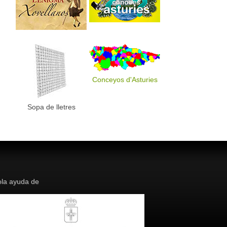
Conceyos d'Asturies
Sopa de lletres
la ayuda de