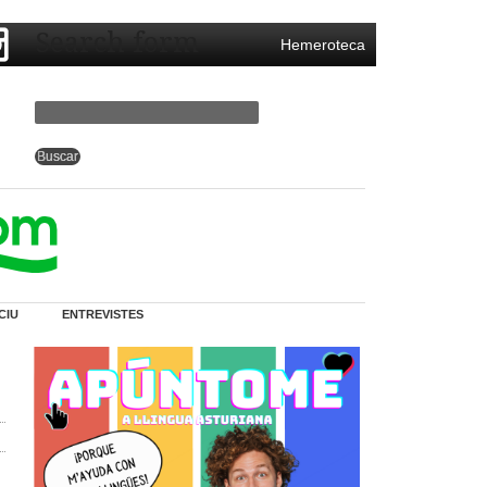
Search form
Hemeroteca
CIU
ENTREVISTES