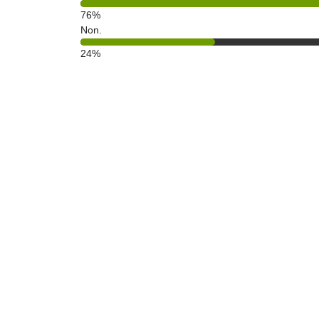
76%
Non.
24%