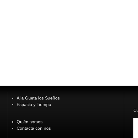
A la Gueta los Sueños
Espaciu y Tiempu
Co
Quién somos
Contacta con nos