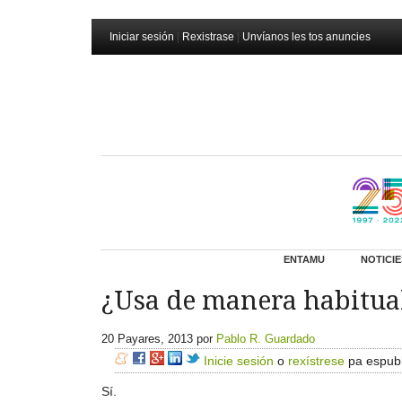
Iniciar sesión
|
Rexistrase
|
Unvíanos les tos anuncies
ENTAMU
NOTICIE
¿Usa de manera habitual
20 Payares, 2013
por
Pablo R. Guardado
Inicie sesión
o
rexístrese
pa espubl
Sí.