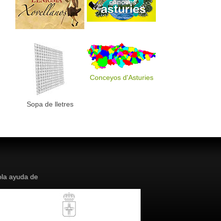
Conceyos d'Asturies
Sopa de lletres
la ayuda de