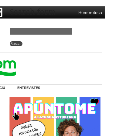
Search form
Hemeroteca
CIU
ENTREVISTES