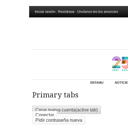
Iniciar sesión
|
Rexistrase
|
Unvíanos les tos anuncies
ENTAMU
NOTICIE
Primary tabs
Crear nueva cuenta
(active tab)
Conectar
Pidir contraseña nueva