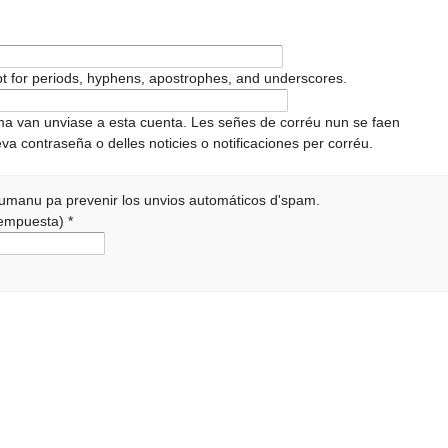
pt for periods, hyphens, apostrophes, and underscores.
ema van unviase a esta cuenta. Les señes de corréu nun se faen
va contraseña o delles noticies o notificaciones per corréu.
 humanu pa prevenir los unvios automáticos d'spam.
 rempuesta)
*