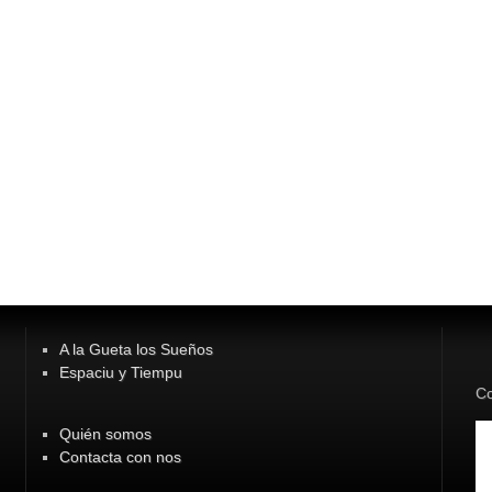
A la Gueta los Sueños
Espaciu y Tiempu
Co
Quién somos
Contacta con nos