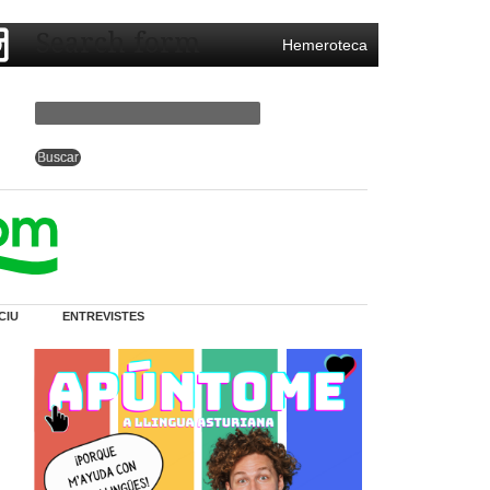
Search form
Hemeroteca
CIU
ENTREVISTES