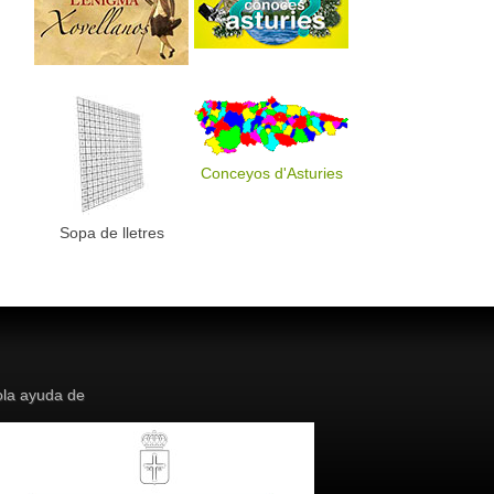
Conceyos d'Asturies
Sopa de lletres
la ayuda de