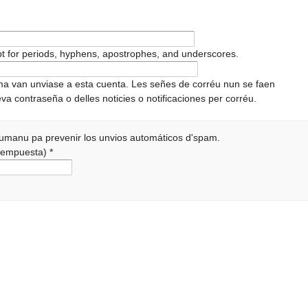
pt for periods, hyphens, apostrophes, and underscores.
ema van unviase a esta cuenta. Les señes de corréu nun se faen
va contraseña o delles noticies o notificaciones per corréu.
 humanu pa prevenir los unvios automáticos d'spam.
a rempuesta)
*