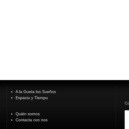
A la Gueta los Sueños
Espaciu y Tiempu
Co
Quién somos
Contacta con nos