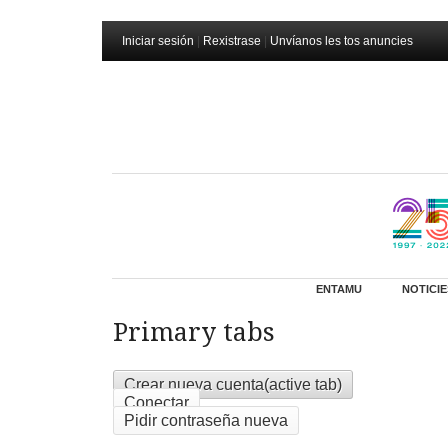
Iniciar sesión
|
Rexistrase
|
Unvíanos les tos anuncies
ENTAMU
NOTICIE
Primary tabs
Crear nueva cuenta
(active tab)
Conectar
Pidir contraseña nueva