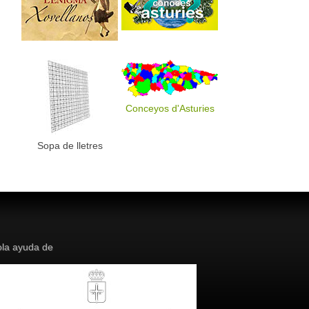
Conceyos d'Asturies
Sopa de lletres
la ayuda de