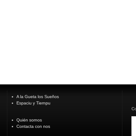
A la Gueta los Sueños
Espaciu y Tiempu
Co
Quién somos
Contacta con nos