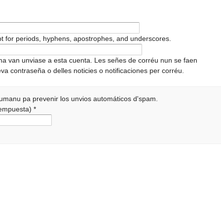
pt for periods, hyphens, apostrophes, and underscores.
ema van unviase a esta cuenta. Les señes de corréu nun se faen
va contraseña o delles noticies o notificaciones per corréu.
 humanu pa prevenir los unvios automáticos d'spam.
 rempuesta)
*