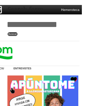
Search form
Hemeroteca
CIU
ENTREVISTES