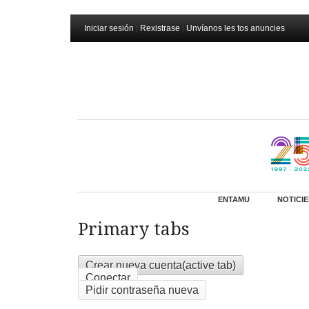
Iniciar sesión
|
Rexistrase
|
Unvíanos les tos anuncies
ENTAMU
NOTICIE
Primary tabs
Crear nueva cuenta
(active tab)
Conectar
Pidir contraseña nueva