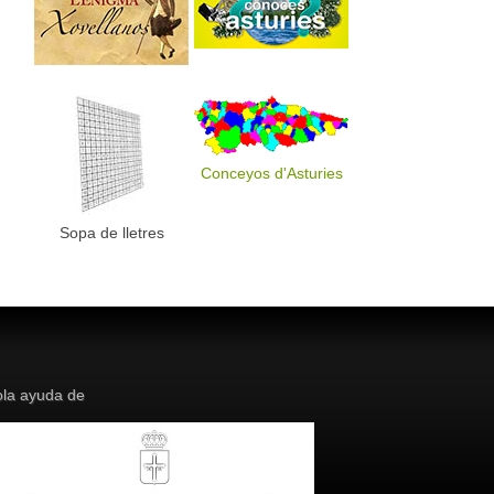
Conceyos d'Asturies
Sopa de lletres
la ayuda de