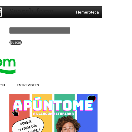
Search form
Hemeroteca
CIU
ENTREVISTES