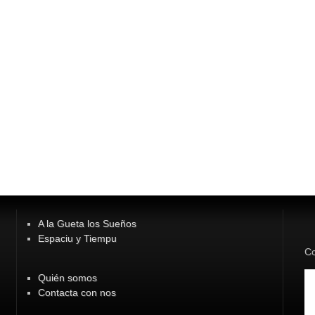
A la Gueta los Sueños
Espaciu y Tiempu
Co
Quién somos
Contacta con nos