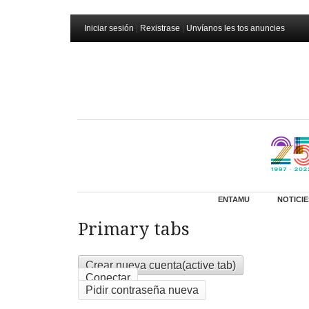
Iniciar sesión
|
Rexistrase
|
Unvíanos les tos anuncies
ENTAMU
NOTICIE
Primary tabs
Crear nueva cuenta
(active tab)
Conectar
Pidir contraseña nueva