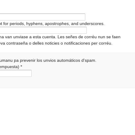
pt for periods, hyphens, apostrophes, and underscores.
ema van unviase a esta cuenta. Les señes de corréu nun se faen
va contraseña o delles noticies o notificaciones per corréu.
 humanu pa prevenir los unvios automáticos d'spam.
 rempuesta)
*