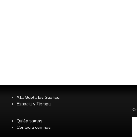
A la Gueta los Sueños
Espaciu y Tiempu
Co
Quién somos
Contacta con nos