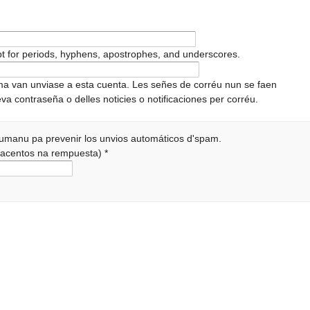
pt for periods, hyphens, apostrophes, and underscores.
ema van unviase a esta cuenta. Les señes de corréu nun se faen
va contraseña o delles noticies o notificaciones per corréu.
 humanu pa prevenir los unvios automáticos d'spam.
r acentos na rempuesta)
*