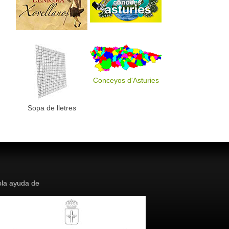
Conceyos d'Asturies
Sopa de lletres
la ayuda de