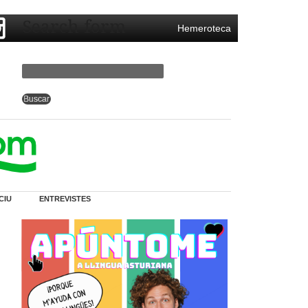
Search form
Hemeroteca
CIU
ENTREVISTES