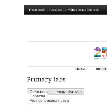
Iniciar sesión
|
Rexistrase
|
Unvíanos les tos anuncies
ENTAMU
NOTICIE
Primary tabs
Crear nueva cuenta
(active tab)
Conectar
Pidir contraseña nueva