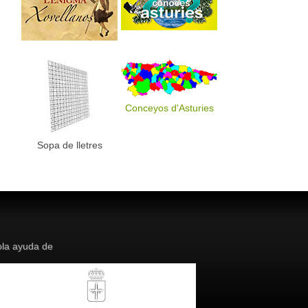
Conceyos d'Asturies
Sopa de lletres
la ayuda de