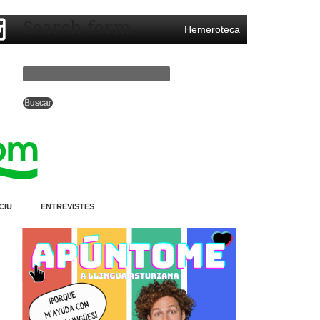
Search form
Hemeroteca
CIU
ENTREVISTES