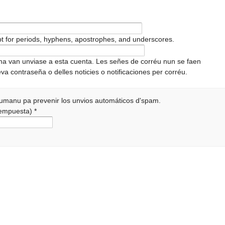
pt for periods, hyphens, apostrophes, and underscores.
ema van unviase a esta cuenta. Les señes de corréu nun se faen
va contraseña o delles noticies o notificaciones per corréu.
 humanu pa prevenir los unvios automáticos d'spam.
 rempuesta)
*