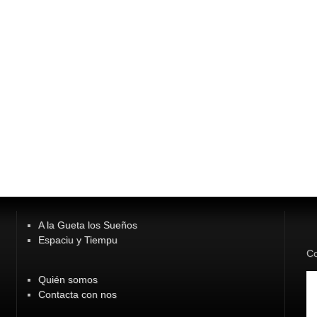
A la Gueta los Sueños
Espaciu y Tiempu
Co
Quién somos
Contacta con nos