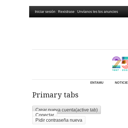
Iniciar sesión
|
Rexistrase
|
Unvíanos les tos anuncies
ENTAMU
NOTICIE
Primary tabs
Crear nueva cuenta
(active tab)
Conectar
Pidir contraseña nueva