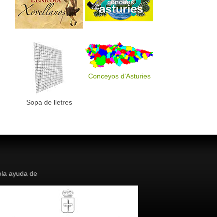
Conceyos d'Asturies
Sopa de lletres
la ayuda de