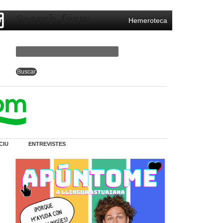
Search form
Hemeroteca
CIU
ENTREVISTES