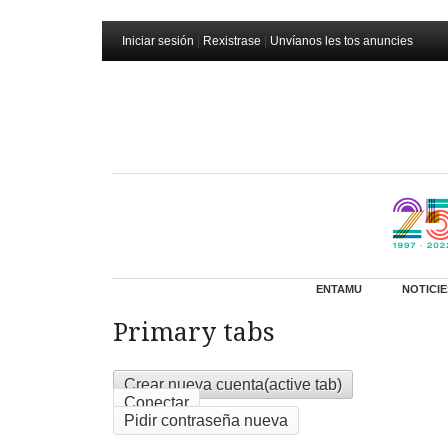
Iniciar sesión
|
Rexistrase
|
Unvíanos les tos anuncies
ENTAMU
NOTICIE
Primary tabs
Crear nueva cuenta
(active tab)
Conectar
Pidir contraseña nueva