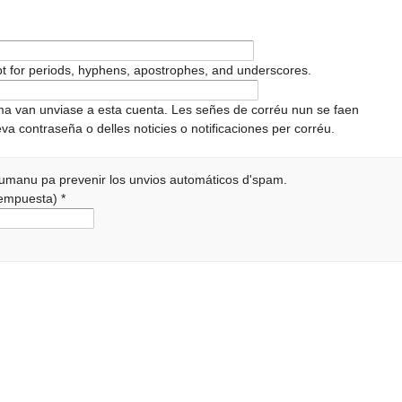
pt for periods, hyphens, apostrophes, and underscores.
ema van unviase a esta cuenta. Les señes de corréu nun se faen
va contraseña o delles noticies o notificaciones per corréu.
 humanu pa prevenir los unvios automáticos d'spam.
 rempuesta)
*