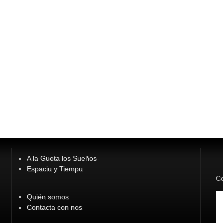
A la Gueta los Sueños
Espaciu y Tiempu
Co
Quién somos
Contacta con nos