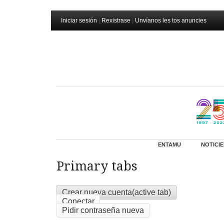
Iniciar sesión
|
Rexistrase
|
Unvíanos les tos anuncies
ENTAMU
NOTICIE
Primary tabs
Crear nueva cuenta
(active tab)
Conectar
Pidir contraseña nueva