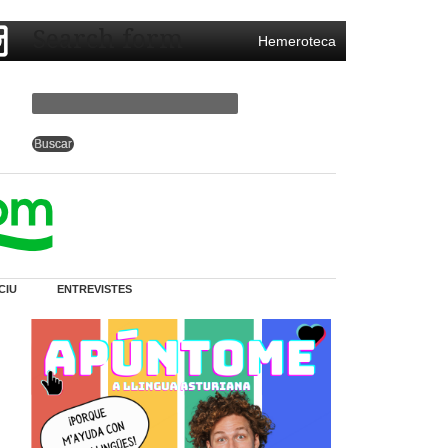
Search form
Hemeroteca
CIU
ENTREVISTES