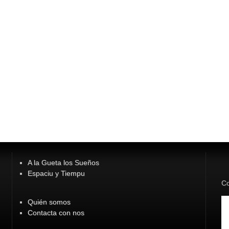
A la Gueta los Sueños
Espaciu y Tiempu
Co
Quién somos
Contacta con nos