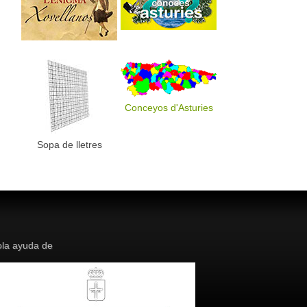
Conceyos d'Asturies
Sopa de lletres
la ayuda de