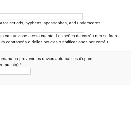
pt for periods, hyphens, apostrophes, and underscores.
ema van unviase a esta cuenta. Les señes de corréu nun se faen
va contraseña o delles noticies o notificaciones per corréu.
 humanu pa prevenir los unvios automáticos d'spam.
 rempuesta)
*