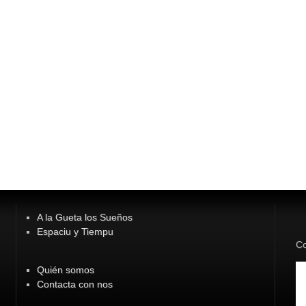
A la Gueta los Sueños
Espaciu y Tiempu
Co
Quién somos
Contacta con nos