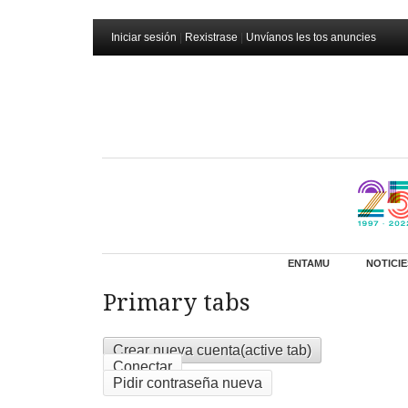
Iniciar sesión
|
Rexistrase
|
Unvíanos les tos anuncies
ENTAMU
NOTICIE
Primary tabs
Crear nueva cuenta
(active tab)
Conectar
Pidir contraseña nueva