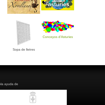
Conceyos d'Asturies
Sopa de lletres
la ayuda de