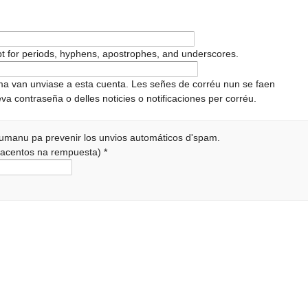
pt for periods, hyphens, apostrophes, and underscores.
ema van unviase a esta cuenta. Les señes de corréu nun se faen
va contraseña o delles noticies o notificaciones per corréu.
 humanu pa prevenir los unvios automáticos d'spam.
r acentos na rempuesta)
*