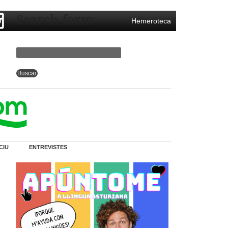
Search form
Hemeroteca
CIU
ENTREVISTES