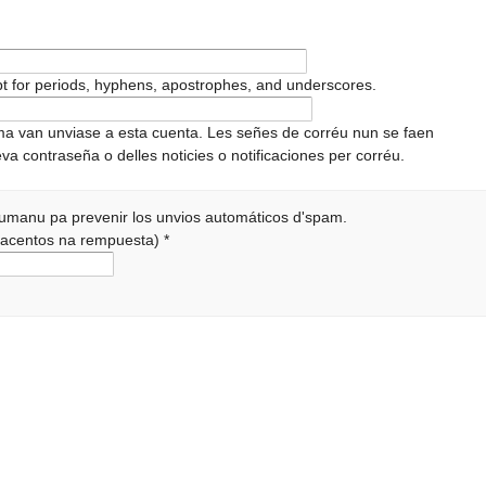
pt for periods, hyphens, apostrophes, and underscores.
ema van unviase a esta cuenta. Les señes de corréu nun se faen
va contraseña o delles noticies o notificaciones per corréu.
 humanu pa prevenir los unvios automáticos d'spam.
r acentos na rempuesta)
*