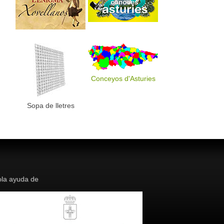
Conceyos d'Asturies
Sopa de lletres
la ayuda de