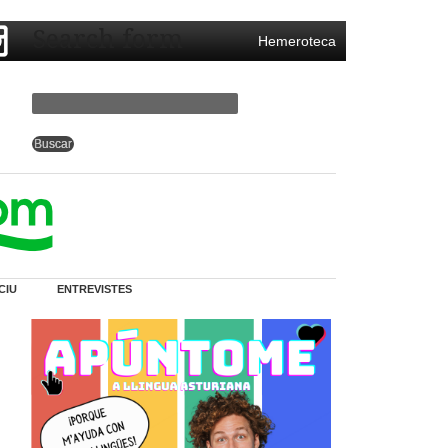
Search form
Hemeroteca
CIU
ENTREVISTES