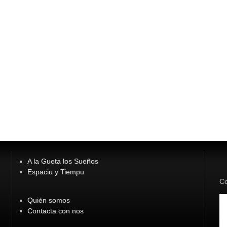
A la Gueta los Sueños
Espaciu y Tiempu
Co
Quién somos
Contacta con nos