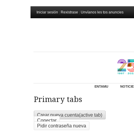
Iniciar sesión
|
Rexistrase
|
Unvíanos les tos anuncies
ENTAMU
NOTICIE
Primary tabs
Crear nueva cuenta
(active tab)
Conectar
Pidir contraseña nueva